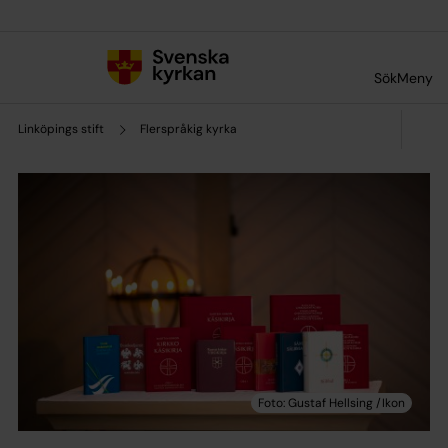
Till innehållet
Till undermeny
Sök
Meny
Linköpings stift
Flerspråkig kyrka