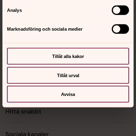
Dela
Analys
Marknadsföring och sociala medier
Tillbaka till toppen
Tillbaka till innehållet
Tillåt alla kakor
Kontakt
Tillåt urval
Kalender
Avvisa
Hitta snabbt
Sociala kanaler