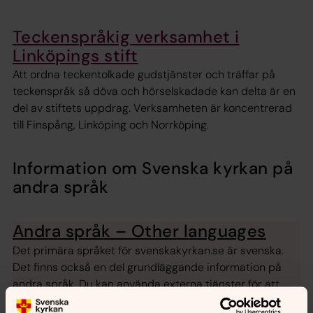
Teckenspråkig verksamhet i
Linköpings stift
Att ordna teckentolkade gudstjänster och träffar på
teckenspråk så döva och hörselskadade kan delta är en
del av stiftets uppdrag. Verksamheten är koncentrerad
till Finspång, Linköping och Norrköping.
Information om Svenska kyrkan på
andra språk
Andra språk – Other languages
Det primära språket för svenskakyrkan.se är svenska.
Det finns också en del grundläggande information på
andra språk. Du kan använda externa tjänster för att
översätta hela webbplatsen till ett annat språk.