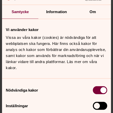
Kyrkohandboken på andra språk
Samtycke
Information
Om
Kyrkohandboken innehåller ordningar för Svenska
kyrkans gudstjänster, till exempel dop, vigsel,
Vi använder kakor
begravning och högmässa. Kyrkohandboken finns nu
också översatt till fyra dialekter av romska, finska,
Vissa av våra kakor (cookies) är nödvändiga för att
meänkieli, nordsamiska, lulesamiska och sydsamiska. Ett
webbplatsen ska fungera. Här finns också kakor för
urval av kyrkohandbokens texter finns också översatta
analys och kakor som förbättrar din användarupplevelse,
till engelska, franska, spanska och tyska.
samt kakor som används för marknadsföring och när vi
länkar vidare till andra plattformar. Läs mer om våra
Läs mer om kyrkohandboken på andra språk
kakor.
Samtyckesval
Senast ändrad 20 oktober 2022
Nödvändiga kakor
Synpunkter eller frågor på sidans
innehåll?
Inställningar
linkopingsstift@svenskakyrkan.se