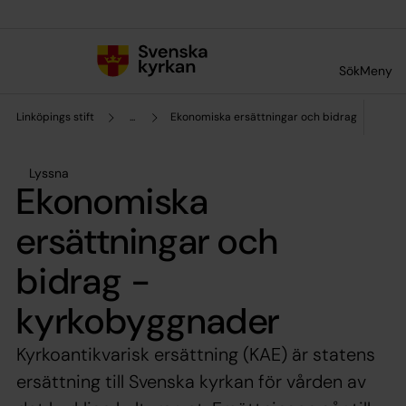
Till innehållet
Till undermeny
Sök
Meny
Linköpings stift
...
Ekonomiska ersättningar och bidrag
Lyssna
Ekonomiska
ersättningar och
bidrag -
kyrkobyggnader
Kyrkoantikvarisk ersättning (KAE) är statens
ersättning till Svenska kyrkan för vården av