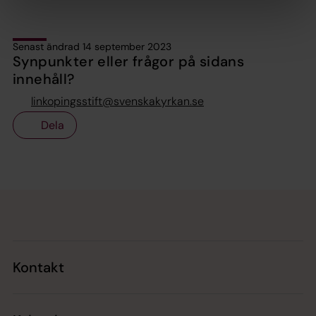
Senast ändrad 14 september 2023
Synpunkter eller frågor på sidans
innehåll?
linkopingsstift@svenskakyrkan.se
Dela
Tillbaka till toppen
Tillbaka till innehållet
Kontakt