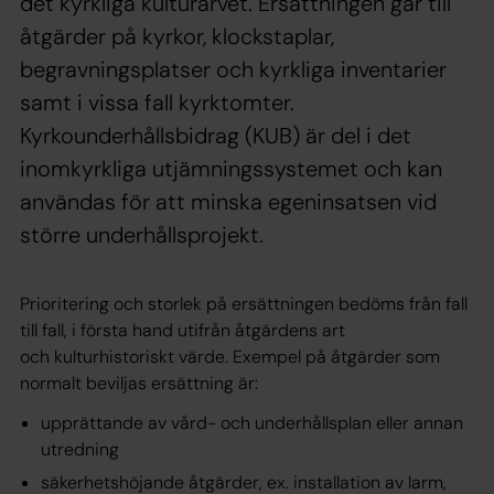
det kyrkliga kulturarvet. Ersättningen går till
åtgärder på kyrkor, klockstaplar,
begravningsplatser och kyrkliga inventarier
samt i vissa fall kyrktomter.
Kyrkounderhållsbidrag (KUB) är del i det
inomkyrkliga utjämningssystemet och kan
användas för att minska egeninsatsen vid
större underhållsprojekt.
Prioritering och storlek på ersättningen bedöms från fall
till fall, i första hand utifrån åtgärdens art
och kulturhistoriskt värde. Exempel på åtgärder som
normalt beviljas ersättning är:
upprättande av vård- och underhållsplan eller annan
utredning
säkerhetshöjande åtgärder, ex. installation av larm,