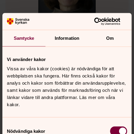
Samtycke
Information
Om
Eva Nyström Tagesson
Stiftsantikvarie, Enheten för fastighet, miljö och
Vi använder kakor
kulturarv, Linköpings stift
Vissa av våra kakor (cookies) är nödvändiga för att
webbplatsen ska fungera. Här finns också kakor för
Direkt:
013-24 26 77
Mobil:
0733-98 17 27
Eva.NystromTagesson@svenskakyrkan.se
E-post:
analys och kakor som förbättrar din användarupplevelse,
samt kakor som används för marknadsföring och när vi
länkar vidare till andra plattformar. Läs mer om våra
kakor.
Samtyckesval
Nödvändiga kakor