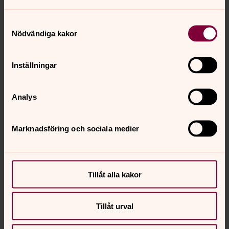
Emelie Malmborg
Stiftsingenjör, Enhetschef, Enheten för fastighet,
Samtyckesval
Nödvändiga kakor
miljö och kulturarv, Linköpings stift
Direkt:
013-24 26 91
Mobil:
0722-24 35 14
Inställningar
emelie.malmborg@svenskakyrkan.se
E-post:
Analys
Marknadsföring och sociala medier
Tillåt alla kakor
Tillåt urval