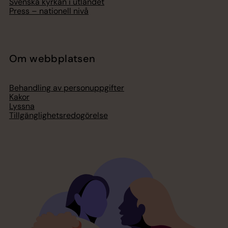
Svenska kyrkan i utlandet
Press – nationell nivå
Om webbplatsen
Behandling av personuppgifter
Kakor
Lyssna
Tillgänglighetsredogörelse