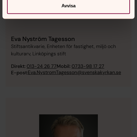
Avvisa
Eva Nyström Tagesson
Stiftsantikvarie, Enheten för fastighet, miljö och
kulturarv, Linköpings stift
Direkt:
013-24 26 77
Mobil:
0733-98 17 27
Eva.NystromTagesson@svenskakyrkan.se
E-post: