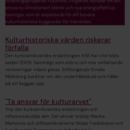
forskningsprojektet FuturHist. Projektet handlar om att
prova ny klimatsmart teknik och nya energieffektiva
lösningar som är anpassade för att bevara
kulturhistoriska byggnader för framtiden.
Kulturhistoriska värden riskerar
förfalla
Den kyrkoantikvariska ersättningen, KAE har inte höjts
sedan 2009. Samtidigt som större och mer omfattande
renoveringar måste göras. Stiftsingenjör Emelie
Malmborg berättar om den underhållsskuld som håller
på att byggas upp.
"Ta ansvar för kulturarvet"
"Höj den kyrkoantikvariska ersättningen och
inflationsskydda den. Det skriver biskop Marika
Markovits och stiftsantikvarierna Niclas Fredriksson och