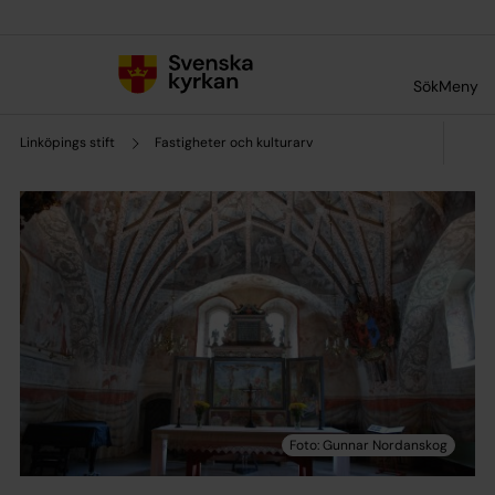
Till innehållet
Till undermeny
Sök
Meny
Linköpings stift
Fastigheter och kulturarv