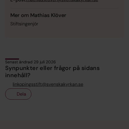
Mer om Mathias Klöver
Stiftsingenjör
Senast ändrad 29 juli 2026
Synpunkter eller frågor på sidans
innehåll?
linkopingsstift@svenskakyrkan.se
Dela
Tillbaka till toppen
Tillbaka till innehållet