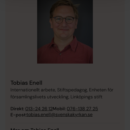
Tobias Enell
Internationellt arbete, Stiftspedagog, Enheten för
församlingslivets utveckling, Linköpings stift
Direkt:
013-24 26 12
Mobil:
076-138 27 25
tobias.enell@svenskakyrkan.se
E-post: