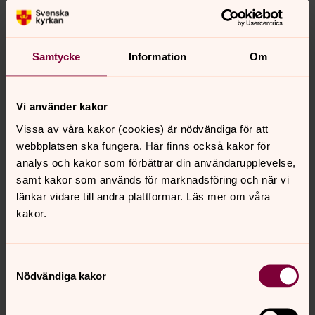
Jobbar du med konfirmation?
Linköpings stift satsar på konfirmation och det finns
Samtycke
Information
Om
mycket stöd att få för dig som arbetar med
konfirmander i stiftets församlingar.
Vi använder kakor
Linköpings stifts konfirmandteam
Vissa av våra kakor (cookies) är nödvändiga för att
webbplatsen ska fungera. Här finns också kakor för
analys och kakor som förbättrar din användarupplevelse,
samt kakor som används för marknadsföring och när vi
länkar vidare till andra plattformar. Läs mer om våra
kakor.
Samtyckesval
Nödvändiga kakor