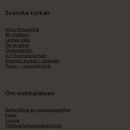
Svenska kyrkan
Hitta församling
Bli medlem
Lediga jobb
Ge en gåva
Organisation
Act Svenska kyrkan
Svenska kyrkan i utlandet
Press – nationell nivå
Om webbplatsen
Behandling av personuppgifter
Kakor
Lyssna
Tillgänglighetsredogörelse