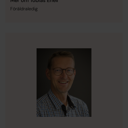
Mer om Tobias Enell
Föräldraledig