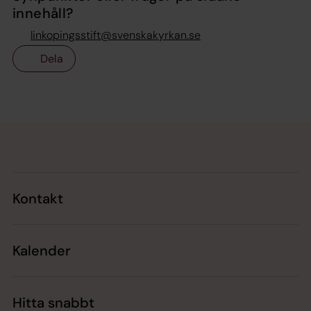
innehåll?
linkopingsstift@svenskakyrkan.se
Dela
Tillbaka till toppen
Tillbaka till innehållet
Kontakt
Kalender
Hitta snabbt