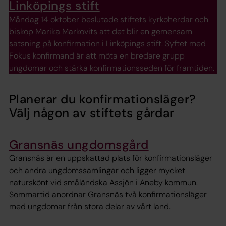
Linköpings stift
Måndag 14 oktober beslutade stiftets kyrkoherdar och
biskop Marika Markovits att det blir en gemensam
satsning på konfirmation i Linköpings stift. Syftet med
Fokus konfirmand är att möta en bredare grupp
ungdomar och stärka konfirmationsseden för framtiden.
Planerar du konfirmationsläger?
Välj någon av stiftets gårdar
Gransnäs ungdomsgård
Gransnäs är en uppskattad plats för konfirmationsläger
och andra ungdomssamlingar och ligger mycket
naturskönt vid småländska Assjön i Aneby kommun.
Sommartid anordnar Gransnäs två konfirmationsläger
med ungdomar från stora delar av vårt land.