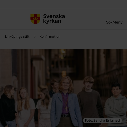
Till innehållet
Till undermeny
Sök
Meny
Linköpings stift
Konfirmation