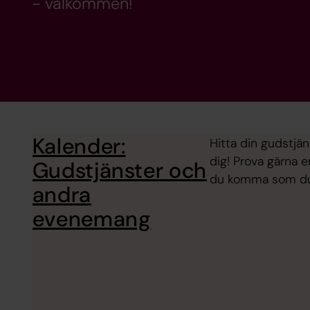
- välkommen!
Kalender:
Hitta din gudstjän
dig! Prova gärna e
Gudstjänster och
du komma som du ä
andra
evenemang