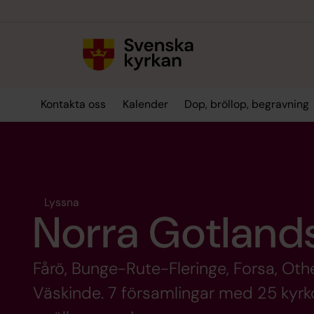
Till innehållet
Till undermeny
Kontakta oss
Kalender
Dop, bröllop, begravning
Lyssna
Norra Gotland
Fårö, Bunge-Rute-Fleringe, Forsa, O
Väskinde. 7 församlingar med 25 kyrk