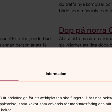
du träffa nya kompisar och
både som människa och t
Dop på norra 
mmans! Ett stort, underbart
Att få ett barn är en stor, 
en annan person är att få
självklarhet att låta döpa b
röllop på Gotland är alltid
att bli en del av den vär
väljer man att vänta.
Information
sby sträcker sig Gotlands äldsta pilgrimsled - snart tu
dig själv, skapelsen och Gud? Många kyrkor passeras lä
vernatta under tak i Bro, Hejnum och Othem.
) är nödvändiga för att webbplatsen ska fungera. Här finns ocks
pplevelse, samt kakor som används för marknadsföring och när vi
 kakor.