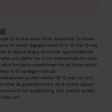
a!
ingår 25 kyrkor varav 24 är medeltida. De flesta
ppna för besök dagligen minst kl 9-16, från 15 maj
yrkor är öppna längre. Kyrkornas öppnethållande
krafter och därför ber vi om överseende om vissa
n alltid kontakta expeditionen för att boka besök i
nast kl 10 vardagen före på
skakyrkan.se eller telefon (9-12 mån, tis, tor)
n hittar du gudstjänsterna, då är kyrkan öppen
ommen in för ljuständning, bön, enskild andakt,
stilla rum.