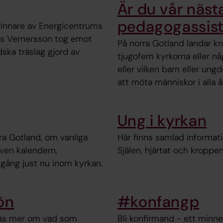
Är du vår nästa
pedagogassis
l vinnare av Energicentrums
Lars Vernersson tog emot
På norra Gotland landar kr
dska träslag gjord av
tjugofem kyrkorna eller nå
eller vilken barn eller un
att möta människor i alla 
Ung i kyrkan
ra Gotland, om vanliga
Här finns samlad informati
ven kalendern,
Själen, hjärtat och kroppen 
gång just nu inom kyrkan.
ön
#konfangp
. Läs mer om vad som
Bli konfirmand - ett minne 