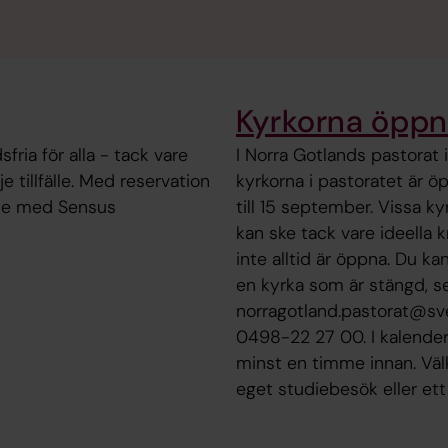
Kyrkorna öppn
ria för alla - tack vare
I Norra Gotlands pastorat 
e tillfälle. Med reservation
kyrkorna i pastoratet är ö
ete med Sensus
till 15 september. Vissa k
kan ske tack vare ideella 
inte alltid är öppna. Du ka
en kyrka som är stängd, se
norragotland.pastorat@sven
0498-22 27 00. I kalender
minst en timme innan. Välk
eget studiebesök eller ett 