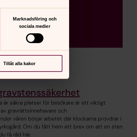
Marknadsföring och
sociala medier
Tillåt alla kakor
gravstenssäkerhet
a är säkra platser för besökare är ett viktigt
 av gravrättsinnehavare och
nder våren börjar arbetet där klockarna provdrar i
 kyrkogård. Om du fått hem ett brev om att en sten
du få råd här.