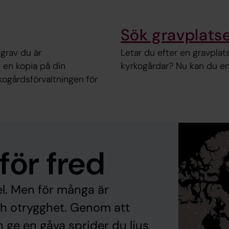
Sök gravplats
 grav du är
Letar du efter en gravpla
d en kopia på din
kyrkogårdar? Nu kan du enk
kogårdsförvaltningen för
 för fred
l. Men för många är
ch otrygghet. Genom att
ch ge en gåva sprider du ljus