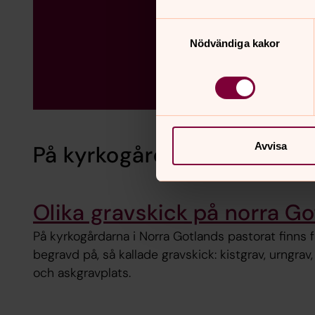
Samtyckesval
Nödvändiga kakor
Avvisa
På kyrkogårdarna
Olika gravskick på norra G
På kyrkogårdarna i Norra Gotlands pastorat finns fle
begravd på, så kallade gravskick: kistgrav, urngra
och askgravplats.