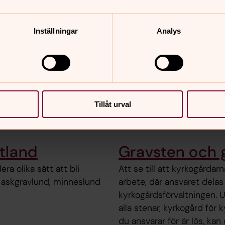
Inställningar
Analys
Tillåt urval
otland
Gravsten och 
ra olika sätt att bli
Att se till att kyrkogårdarn
v, askgravlund, minneslund
arbete, där ansvaret delas
kyrkogårdsförvaltningen. U
alla stenar, kyrkogård för
du ansvarar för är lös, kan 