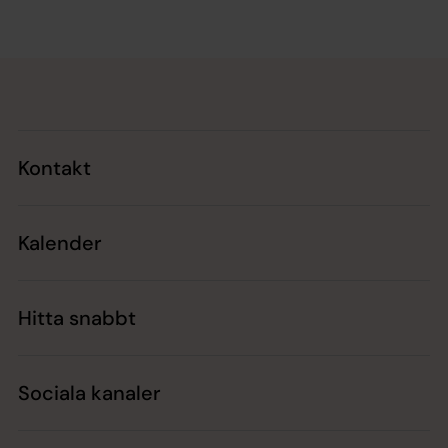
Tillbaka till toppen
Tillbaka till innehållet
Kontakt
Kalender
Hitta snabbt
Sociala kanaler