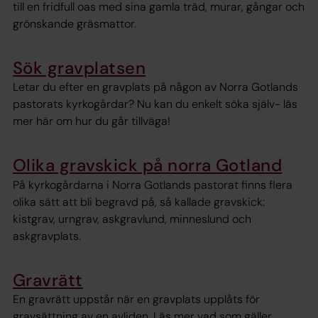
till en fridfull oas med sina gamla träd, murar, gångar och
grönskande gräsmattor.
Sök gravplatsen
Letar du efter en gravplats på någon av Norra Gotlands
pastorats kyrkogårdar? Nu kan du enkelt söka själv- läs
mer här om hur du går tillväga!
Olika gravskick på norra Gotland
På kyrkogårdarna i Norra Gotlands pastorat finns flera
olika sätt att bli begravd på, så kallade gravskick:
kistgrav, urngrav, askgravlund, minneslund och
askgravplats.
Gravrätt
En gravrätt uppstår när en gravplats upplåts för
gravsättning av en avliden. Läs mer vad som gäller