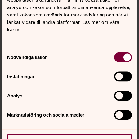
analys och kakor som förbättrar din användarupplevelse,
Gothem & Väskinde
samt kakor som används för marknadsföring och när vi
Joel Saxholm Smitterberg, kantor
länkar vidare till andra plattformar. Läs mer om våra
0498-22 27 28, 072-216 46 86
kakor.
joel.saxholm@svenskakyrkan.se
Väskinde
Marie Sandell, kantor
Samtyckesval
Nödvändiga kakor
0498- 22 27 12, 072- 512 27 12
marie.sandell@svenskakyrkan.se
Inställningar
Othem-Boge
Yvonne Nellvik, kantor
0498- 22 27 15, 072- 716 27 15
Analys
yvonne.nellvik@svenskakyrkan.se
Marknadsföring och sociala medier