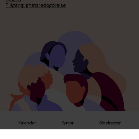
Tillgänglighetsredogörelse
Kalender
Kyrkor
Bibeltexter