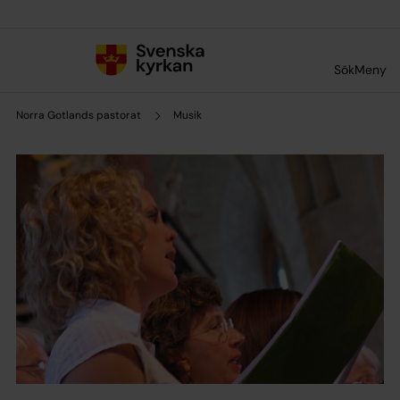
Till innehållet
Till undermeny
Sök
Meny
Norra Gotlands pastorat
Musik