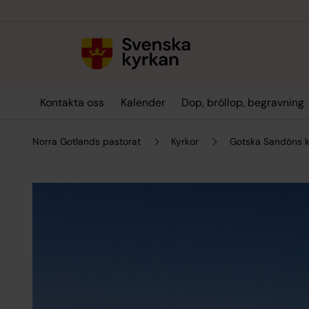
Till innehållet
Till undermeny
Kontakta oss
Kalender
Dop, bröllop, begravning
Norra Gotlands pastorat
Kyrkor
Gotska Sandöns k