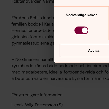
Folktandvården Värmland.
Samtyckesval
Nödvändiga kakor
För Anna Bohlin innebär uppdraget också en åter
familjen bodde i Karlanda och växte sedan upp i 
Hennes far arbetade som lärare och familjen bodde
gick sina första skolår i Östervallskog och fortsatt
gymnasiestudierna genomfördes vid Årjängsgymn
Avvisa
– Nordmarken har alltid varit en del av mitt liv oc
kyrkoherde känns både hedrande och inspirerande
med medarbetare, ideella, förtroendevalda och fö
arbete och vara en närvarande kyrka för människor 
För ytterligare information
Henrik Wiig Pettersson (S)