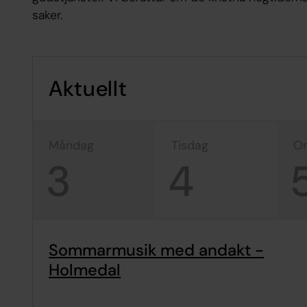
saker.
Aktuellt
måndag
tisdag
3
4
Sommarmusik med andakt -
Holmedal