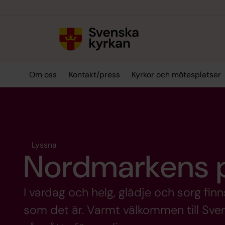
Till innehållet
Till undermeny
Om oss
Kontakt/press
Kyrkor och mötesplatser
Lyssna
Nordmarkens p
I vardag och helg, glädje och sorg finns
som det är. Varmt välkommen till Sv