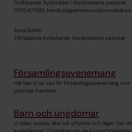
Ordförande, Kyrkorådet i Nordmarkens pastorat
0705471560, henrik.wiigpettersson@svenskakyrk
Anna Bohlin
Tillträdande kyrkoherde, Nordmarkens pastorat
Församlingsevenemang
Här kan ni se vad för församlingsevenemang som 
pastorat framöver.
Barn och ungdomar
Vi leker, pysslar, åker på utflykter och läger. Har ol
gudstjänster. Vi berättar om de kristna högtidern