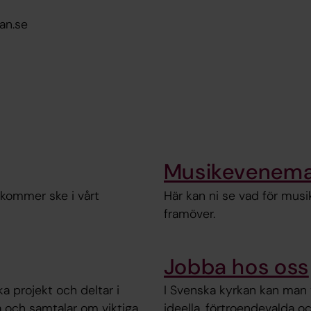
an.se
Musikevenem
kommer ske i vårt
Här kan ni se vad för mu
framöver.
Jobba hos oss
ika projekt och deltar i
I Svenska kyrkan kan man 
a och samtalar om viktiga
ideella, förtroendevalda o