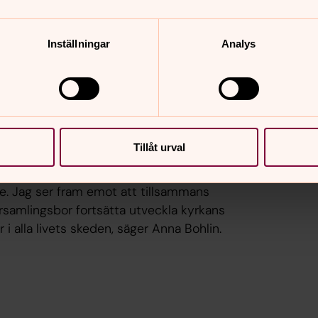
Inställningar
Analys
komst till hembygden. Hon föddes när
både Blomskog och Östervallskog.
 i lärarbostäderna vid skolorna. Anna
e därefter i Töcksfors innan
asiet.
Tillåt urval
h min identitet. Att nu få återvända som
. Jag ser fram emot att tillsammans
rsamlingsbor fortsätta utveckla kyrkans
i alla livets skeden, säger Anna Bohlin.