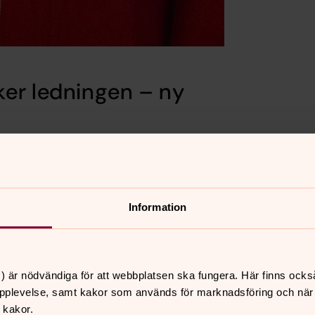
ker ledningen – ny
 framtiden genom två betydelsefulla
a Anna Bohlin som ny kyrkoherde.
Information
 den 10 september 2026 och kommer
e senaste tio åren varit verksam som
om kaplan i Domkyrkoförsamlingen i
) är nödvändiga för att webbplatsen ska fungera. Här finns ocks
strands församling under fem år. Innan
pplevelse, samt kakor som används för marknadsföring och när vi
jänst arbetade hon under 21 år inom
 kakor.