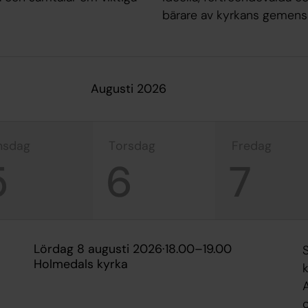
bärare av kyrkans gemens
augusti 2026
onsdag
torsdag
fredag
5
6
7
lördag 8 augusti 2026
·
18.00
–
19.00
Holmedals kyrka
k
A
o