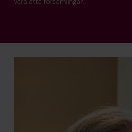
våra åtta församlingar.