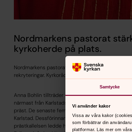
Nordmarkens pastorat stär
kyrkoherde på plats.
Nordmarkens pastorat tar nu ett viktigt steg in i
rekryteringar. Kyrkorådet har beslutat att anställ
Samtycke
Anna Bohlin tillträder tjänsten som kyrkoherde
närmast från Karlstads pastorat, där hon under d
Vi använder kakor
präst. De senaste fem åren har hon tjänstgjort s
Vissa av våra kakor (cookies
Karlstad. Dessförinnan var hon komminister i Norr
som förbättrar din användaru
prästkallelsen ledde henne in i Svenska kyrkans t
plattformar. Läs mer om våra