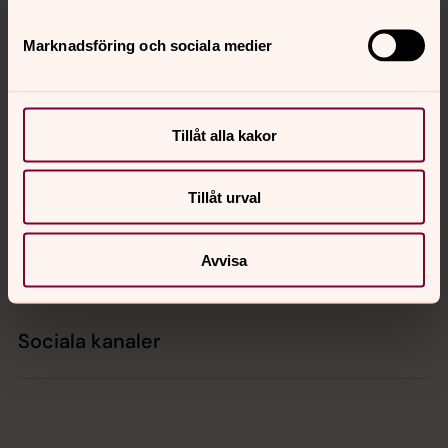
Tillbaka till toppen
Tillbaka till innehållet
Marknadsföring och sociala medier
Kontakt
Tillåt alla kakor
Kalender
Tillåt urval
Avvisa
Hitta snabbt
Sociala kanaler