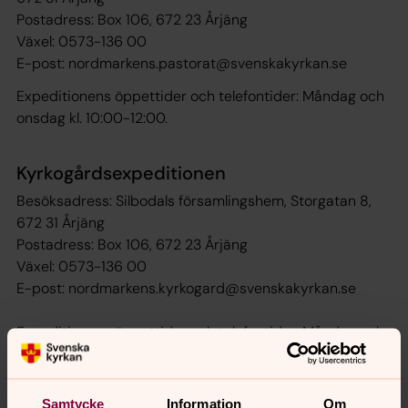
Postadress: Box 106, 672 23 Årjäng
Växel: 0573-136 00
E-post: nordmarkens.pastorat@svenskakyrkan.se
Expeditionens öppettider och telefontider: Måndag och
onsdag kl. 10:00-12:00.
Kyrkogårdsexpeditionen
Besöksadress: Silbodals församlingshem, Storgatan 8,
672 31 Årjäng
Postadress: Box 106, 672 23 Årjäng
Växel: 0573-136 00
E-post: nordmarkens.kyrkogard@svenskakyrkan.se
Expeditionens öppettider och telefontider: Måndag och
onsdag kl. 10:00-12:00.
Samtycke
Information
Om