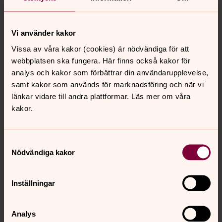
Boka dop, bröllop eller begravning
Vi använder kakor
Medarbetare
Vissa av våra kakor (cookies) är nödvändiga för att
webbplatsen ska fungera. Här finns också kakor för
Här hittar du kontaktuppgifter till alla anställda.
analys och kakor som förbättrar din användarupplevelse,
Välkommen att höra av dig!
samt kakor som används för marknadsföring och när vi
länkar vidare till andra plattformar. Läs mer om våra
kakor.
Senast ändrad 6 maj 2026
Synpunkter eller frågor på sidans
Samtyckesval
innehåll?
Nödvändiga kakor
nordmarkens.pastorat@svenskakyrkan.se
Dela
Inställningar
Analys