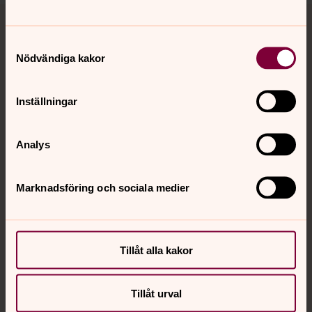
Tillbaka till toppen
Tillbaka till innehållet
Samtyckesval
Nödvändiga kakor
Kontakt
Inställningar
Kalender
Analys
Hitta snabbt
Marknadsföring och sociala medier
Sociala kanaler
Tillåt alla kakor
Tillåt urval