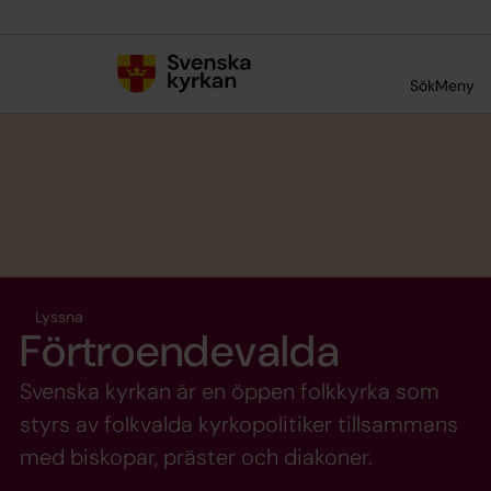
Till innehållet
Till undermeny
Sök
Meny
Lyssna
Förtroendevalda
Svenska kyrkan är en öppen folkkyrka som
styrs av folkvalda kyrkopolitiker tillsammans
med biskopar, präster och diakoner.