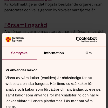
Kyrkofullmäktige är det högsta beslutande organet inom
pastoratet och väljs genom kyrkovalet vart fjärde år.
Församlingsråd
Alla församlingar inom pastoratet har ett församlingsråd.
Församlingsrådet väljs av kyrkofullmäktige.
Samtycke
Information
Om
Senast ändrad 6 maj 2026
Synpunkter eller frågor på sidans
Vi använder kakor
innehåll?
Vissa av våra kakor (cookies) är nödvändiga för att
nordmarkens.pastorat@svenskakyrkan.se
webbplatsen ska fungera. Här finns också kakor för
Dela
analys och kakor som förbättrar din användarupplevelse,
samt kakor som används för marknadsföring och när vi
länkar vidare till andra plattformar. Läs mer om våra
kakor.