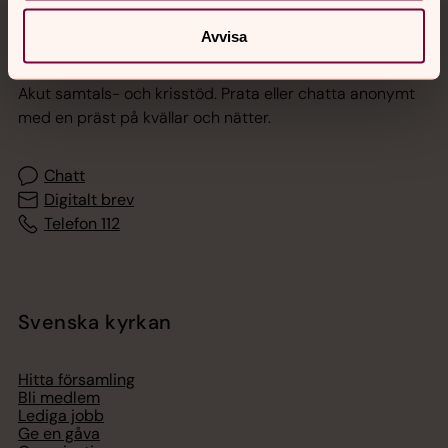
Avvisa
Jourhavande präst
Akut samtals- och krisstöd. Prata eller chatta anonymt
med en präst på kvällar och nätter.
Chatt
Digitalt brev
Telefon 112
Svenska kyrkan
Hitta församling
Bli medlem
Lediga jobb
Ge en gåva