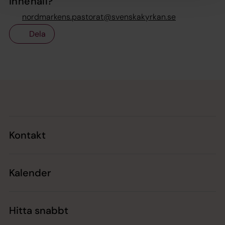
innehåll?
nordmarkens.pastorat@svenskakyrkan.se
Dela
Tillbaka till toppen
Tillbaka till innehållet
Kontakt
Kalender
Hitta snabbt