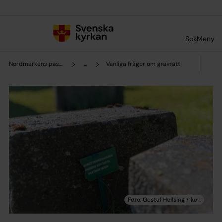
Till innehållet
Till undermeny
Sök
Meny
Nordmarkens pastorat
...
Vanliga frågor om gravrätt