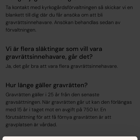
Ta kontakt med kyrkogårdsförvaltningen så skickar vi en
blankett till dig där du får ansöka om att bli
gravrättsinnehavare. Ansökan behandlas sedan av
förvaltningen.
Vi är flera släktingar som vill vara
gravrättsinnehavare, går det?
Ja, det går bra att vara flera gravrättsinnehavare.
Hur länge gäller gravrätten?
Gravrätten gäller i 25 år från den senaste
gravsättningen. När gravrätten går ut kan den förlängas
med 15 år i taget mot en avgift på 750 kr. En
förutsättning för att få förnya gravrätten är att
gravplatsen är vårdad.