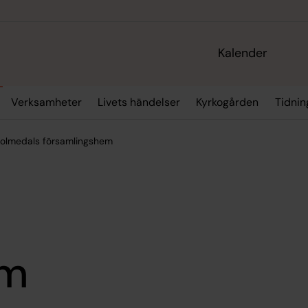
Kalender
Verksamheter
Livets händelser
Kyrkogården
Tidnin
olmedals församlingshem
em