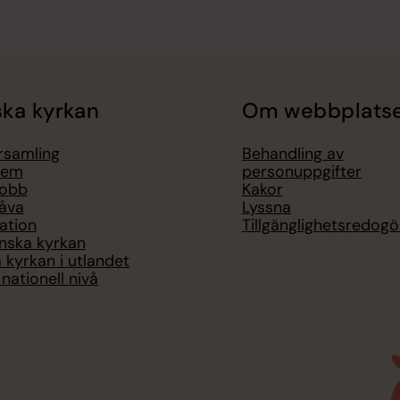
ka kyrkan
Om webbplats
örsamling
Behandling av
lem
personuppgifter
jobb
Kakor
åva
Lyssna
ation
Tillgänglighetsredogö
nska kyrkan
 kyrkan i utlandet
nationell nivå