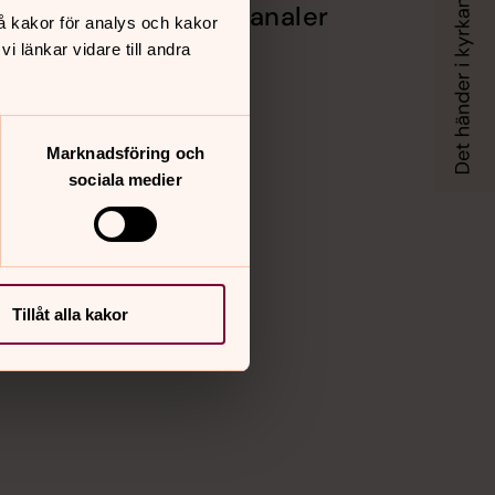
Sociala kanaler
å kakor för analys och kakor
 länkar vidare till andra
Facebook
Instagram
Vimeo
Marknadsföring och
sociala medier
Tillåt alla kakor