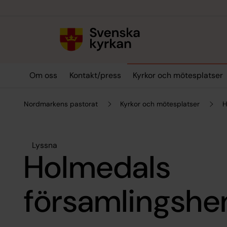
Till innehållet
Till undermeny
Om oss
Kontakt/press
Kyrkor och mötesplatser
Nordmarkens pastorat
Kyrkor och mötesplatser
H
Lyssna
Holmedals
församlingsh