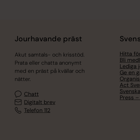
Jourhavande präst
Svens
Hitta f
Akut samtals- och krisstöd.
Bli med
Prata eller chatta anonymt
Lediga 
med en präst på kvällar och
Ge en g
Organis
nätter.
Act Sve
Svenska
Chatt
Press – 
Digitalt brev
Telefon 112