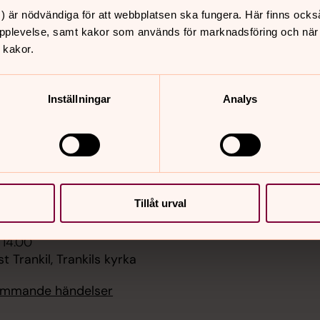
er
Hitta snabbt
) är nödvändiga för att webbplatsen ska fungera. Här finns ocks
pplevelse, samt kakor som används för marknadsföring och när vi
Kontakt/press
 18.00
 kakor.
Om oss
nsert - Blomskog,
Tidningen kyrknytt
s kyrka
Är din gravsten säker?
Skötsel och plantering
Inställningar
Analys
 18.00
Vill du sjunga?
Barn och ungdomar
usik med andakt -
Sidkarta
, Holmedals kyrka
 11.00
st Bråten, Norge, Annan
Tillåt urval
ervallskog
 14.00
t Trankil, Trankils kyrka
kommande händelser