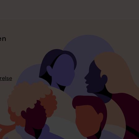
en
relse