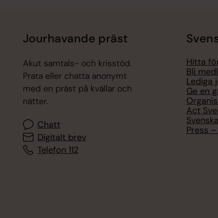
Jourhavande präst
Svens
Hitta f
Akut samtals- och krisstöd.
Bli med
Prata eller chatta anonymt
Lediga 
med en präst på kvällar och
Ge en g
Organis
nätter.
Act Sve
Svenska
Chatt
Press – 
Digitalt brev
Telefon 112