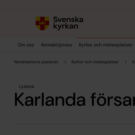
Till innehållet
Till undermeny
Om oss
Kontakt/press
Kyrkor och mötesplatser
Nordmarkens pastorat
Kyrkor och mötesplatser
K
Lyssna
Karlanda förs