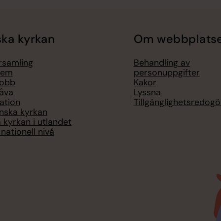
ka kyrkan
Om webbplats
örsamling
Behandling av
lem
personuppgifter
jobb
Kakor
åva
Lyssna
ation
Tillgänglighetsredogö
nska kyrkan
 kyrkan i utlandet
nationell nivå