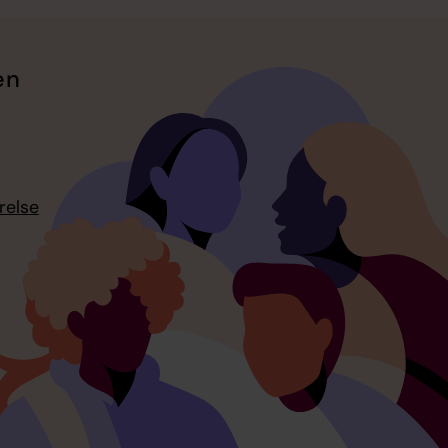
en
relse