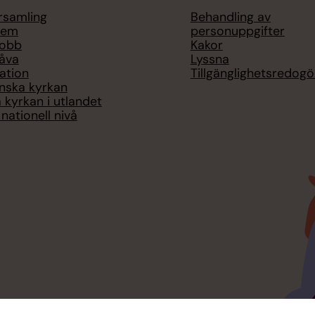
örsamling
Behandling av
lem
personuppgifter
jobb
Kakor
åva
Lyssna
ation
Tillgänglighetsredogö
nska kyrkan
 kyrkan i utlandet
nationell nivå