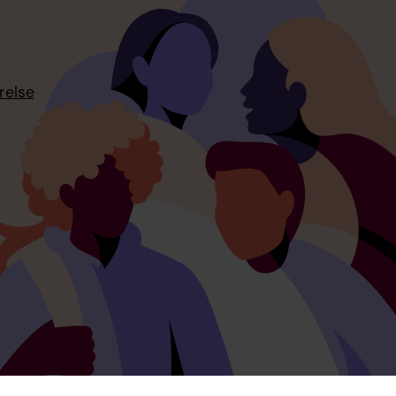
relse