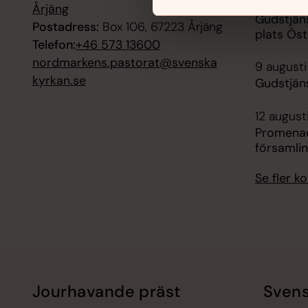
9 augusti
Årjäng
Gudstjän
Postadress:
Box 106, 67223 Årjäng
plats Öst
Telefon:
+46 573 13600
nordmarkens.pastorat@svenska
9 augusti
kyrkan.se
Gudstjäns
12 august
Promenad 
församli
Se fler 
Jourhavande präst
Svens