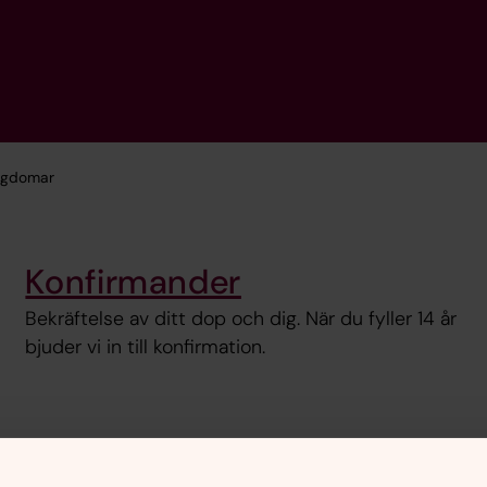
ngdomar
Konfirmander
Bekräftelse av ditt dop och dig. När du fyller 14 år
bjuder vi in till konfirmation.