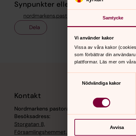
Synpunkter eller frågor på sidans i
nordmarkens.pastorat@svenskakyrkan.se
Samtycke
Dela
Vi använder kakor
Vissa av våra kakor (cookies
som förbättrar din användaru
plattformar. Läs mer om våra
Tillbaka till toppen
Tillbaka till innehållet
Samtyckesval
Nödvändiga kakor
Kontakt
Kalend
Nordmarkens pastorat
8 augusti
Besöksadress:
Sommarm
Holmedal
Storgatan 8,
Avvisa
Församlingshemmet, 67231