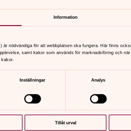
nnehåll?
Information
) är nödvändiga för att webbplatsen ska fungera. Här finns ocks
pplevelse, samt kakor som används för marknadsföring och när vi
 kakor.
Inställningar
Analys
er
Hitta snabbt
Kontakt/press
 18.00
Om oss
usik med andakt -
Tidningen kyrknytt
, Holmedals kyrka
Är din gravsten säker?
Tillåt urval
Skötsel och plantering