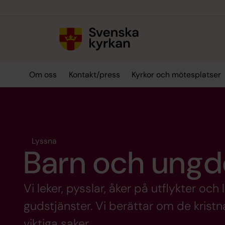
Till innehållet
Till undermeny
Om oss
Kontakt/press
Kyrkor och mötesplatser
Lyssna
Barn och ung
Vi leker, pysslar, åker på utflykter och 
gudstjänster. Vi berättar om de kris
viktiga saker.