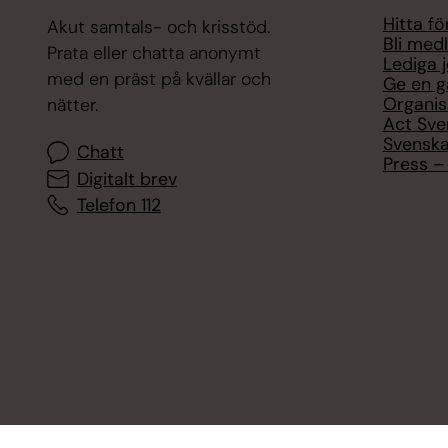
Hitta f
Akut samtals- och krisstöd.
Bli med
Prata eller chatta anonymt
Lediga 
med en präst på kvällar och
Ge en g
Organis
nätter.
Act Sve
Svenska
Chatt
Press – 
Digitalt brev
Telefon 112