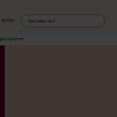
Sök
Kyrkor
gen kyrknytt