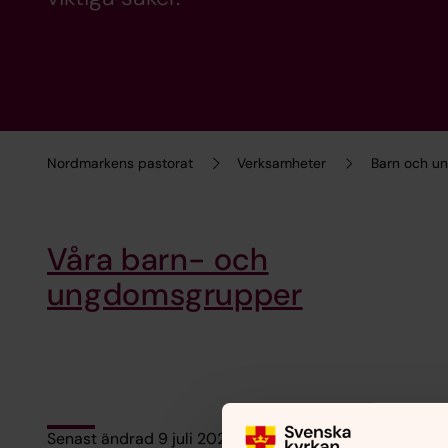
Nordmarkens pastorat
Verksamheter
Barn och u
Våra barn- och
ungdomsgrupper
Senast ändrad 9 juli 2026