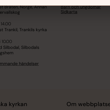
 11.00
Vill du sjunga?
Barn och ungdomar
st Bråten, Norge, Annan
Sidkarta
ervallskog
 14.00
t Trankil, Trankils kyrka
i 10.00
Silbodal, Silbodals
ngshem
kommande händelser
ka kyrkan
Om webbplats