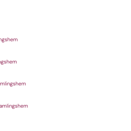
lingshem
ingshem
samlingshem
rsamlingshem