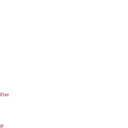
fter
at