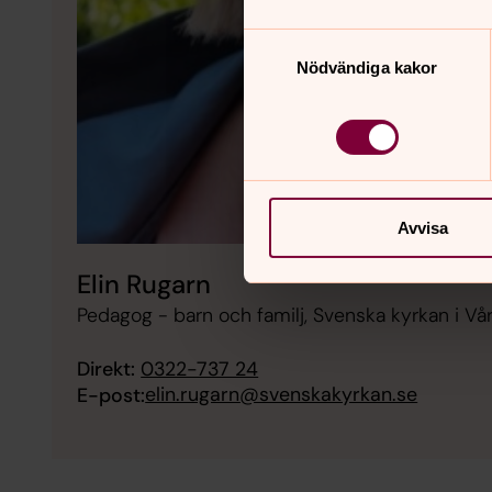
Samtyckesval
Nödvändiga kakor
Avvisa
Elin Rugarn
Pedagog - barn och familj, Svenska kyrkan i Vå
Direkt:
0322-737 24
elin.rugarn@svenskakyrkan.se
E-post: