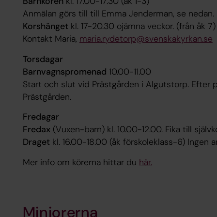
Barnkören
kl. 17.00-17.30 (åk 1-3)
Anmälan görs till till Emma Jenderman, se nedan.
Korshänget
kl. 17-20.30 ojämna veckor. (från åk 7
Kontakt Maria,
maria.rydetorp@svenskakyrkan.se
Torsdagar
Barnvagnspromenad
10.00-11.00
Start och slut vid Prästgården i Algutstorp. Efter 
Prästgården.
Fredagar
Fredax
(Vuxen-barn) kl. 10.00-12.00. Fika till själ
Draget
kl. 16.00-18.00 (åk förskoleklass-6) Ingen 
Mer info om körerna hittar du
här.
Miniorerna