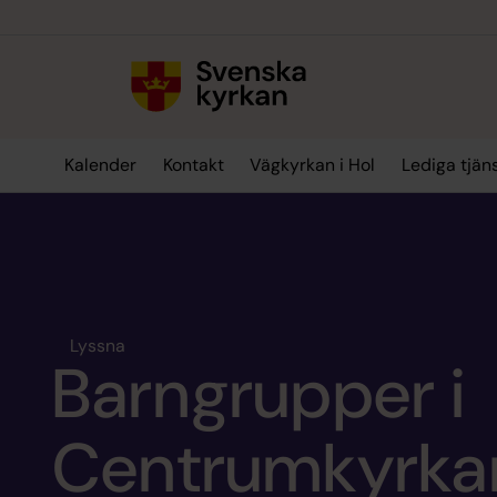
Till innehållet
Till undermeny
Kalender
Kontakt
Vägkyrkan i Hol
Lediga tjän
Lyssna
Barngrupper i
Centrumkyrka