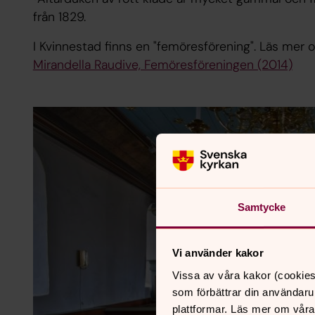
från 1829.
I Kvinnestad finns en "femöresförening". Läs mer 
Mirandella Raudive, Femöresföreningen (2014)
Samtycke
Vi använder kakor
Vissa av våra kakor (cookies
som förbättrar din användaru
plattformar. Läs mer om våra