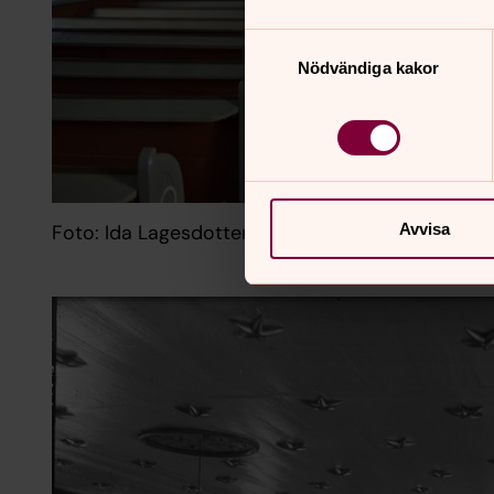
Samtyckesval
Nödvändiga kakor
Avvisa
Foto: Ida Lagesdotter Andersson