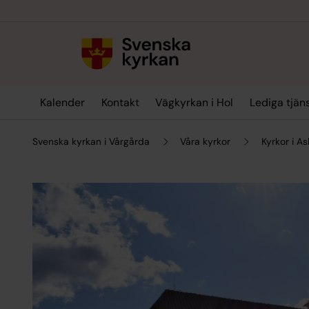
Till innehållet
Till undermeny
Kalender
Kontakt
Vägkyrkan i Hol
Lediga tjän
Svenska kyrkan i Vårgårda
Våra kyrkor
Kyrkor i A