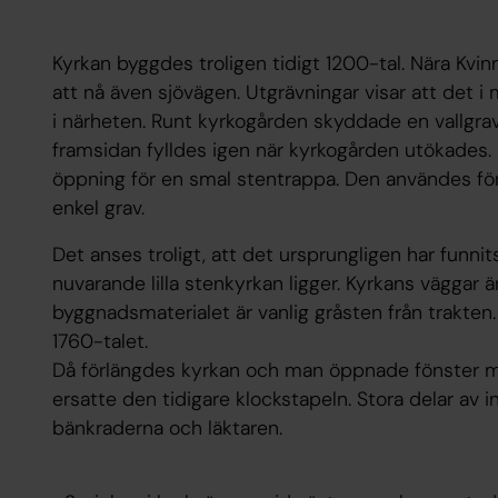
Kyrkan byggdes troligen tidigt 1200-tal. Nära Kvin
att nå även sjövägen. Utgrävningar visar att det i
i närheten. Runt kyrkogården skyddade en vallgra
framsidan fylldes igen när kyrkogården utökades.
öppning för en smal stentrappa. Den användes förr 
enkel grav.
Det anses troligt, att det ursprungligen har funni
nuvarande lilla stenkyrkan ligger. Kyrkans väggar 
byggnadsmaterialet är vanlig gråsten från trakte
1760-talet.
Då förlängdes kyrkan och man öppnade fönster mo
ersatte den tidigare klockstapeln. Stora delar av 
bänkraderna och läktaren.