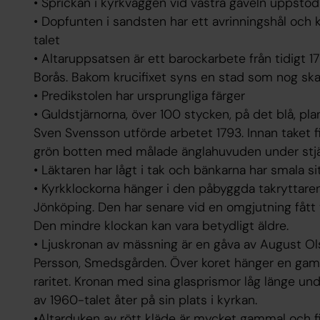
• Sprickan i kyrkväggen vid västra gaveln uppsto
• Dopfunten i sandsten har ett avrinningshål och k
talet
• Altaruppsatsen är ett barockarbete från tidigt 1
Borås. Bakom krucifixet syns en stad som nog s
• Predikstolen har ursprungliga färger
• Guldstjärnorna, över 100 stycken, på det blå, plan
Sven Svensson utförde arbetet 1793. Innan taket f
grön botten med målade änglahuvuden under stj
• Läktaren har lågt i tak och bänkarna har smala si
• Kyrkklockorna hänger i den påbyggda takryttaren
Jönköping. Den har senare vid en omgjutning fått 
Den mindre klockan kan vara betydligt äldre.
• Ljuskronan av mässning är en gåva av August O
Persson, Smedsgården. Över koret hänger en gammal
raritet. Kronan med sina glasprismor låg länge u
av 1960-talet åter på sin plats i kyrkan.
•Altarduken av rött kläde är mycket gammal och f