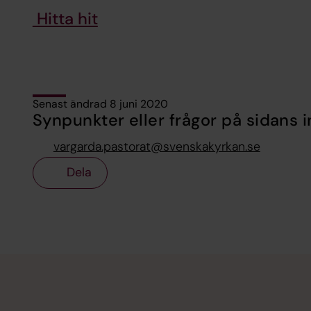
Hitta hit
Senast ändrad 8 juni 2020
Synpunkter eller frågor på sidans i
vargarda.pastorat@svenskakyrkan.se
Dela
Tillbaka till toppen
Tillbaka till innehållet