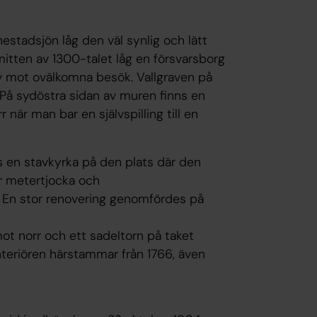
nestadsjön låg den väl synlig och lätt
 mitten av 1300-talet låg en försvarsborg
v mot ovälkomna besök. Vallgraven på
 På sydöstra sidan av muren finns en
när man bar en självspilling till en
ts en stavkyrka på den plats där den
är metertjocka och
n. En stor renovering genomfördes på
t norr och ett sadeltorn på taket
interiören härstammar från 1766, även