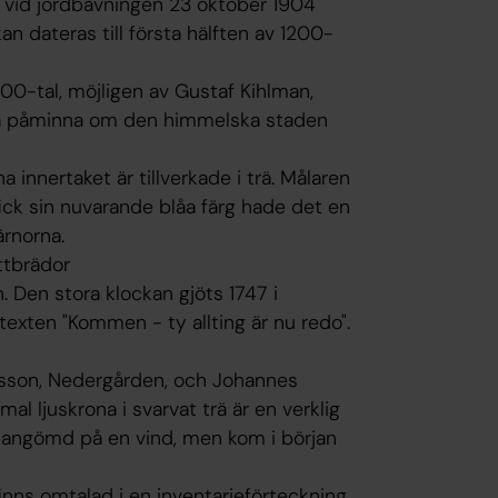
d vid jordbävningen 23 oktober 1904
an dateras till första hälften av 1200-
700-tal, möjligen av Gustaf Kihlman,
ka påminna om den himmelska staden
a innertaket är tillverkade i trä. Målaren
ick sin nuvarande blåa färg hade det en
ärnorna.
ttbrädor
. Den stora klockan gjöts 1747 i
texten "Kommen - ty allting är nu redo".
lsson, Nedergården, och Johannes
 ljuskrona i svarvat trä är en verklig
ndangömd på en vind, men kom i början
inns omtalad i en inventarieförteckning