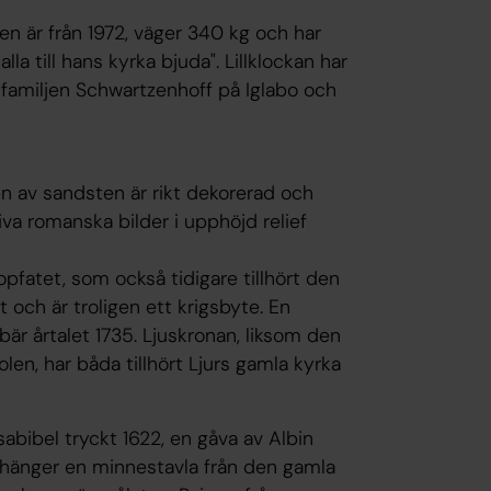
en är från 1972, väger 340 kg och har
 alla till hans kyrka bjuda". Lillklockan har
av familjen Schwartzenhoff på Iglabo och
en av sandsten är rikt dekorerad och
va romanska bilder i upphöjd relief
pfatet, som också tidigare tillhört den
t och är troligen ett krigsbyte. En
bär årtalet 1735. Ljuskronan, liksom den
en, har båda tillhört Ljurs gamla kyrka
sabibel tryckt 1622, en gåva av Albin
n hänger en minnestavla från den gamla