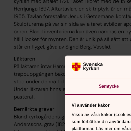
kyrkan med årtalet 1721. Taket i koret med de 15 k
Herrljunga 1897. Altartavlan, en sk triptyk, är en 
1955. Tavlan föreställer Jesus i Getsemane, korsf
Skulpturerna på var sin sida av altaret avbildar 
örnen. Bland inventarierna kan även nämnas en n
hål i locket för mynten. Den är unik på så sätt at
står en flygel, gåva av Sigrid Berg, Vaselid.
Läktaren
På läktaren intar Hammarbergsorgeln från 1975 sin
trappuppgången bakom läktaren förvaras altaret fr
stod under denna tid ett stort krucifix som numer
Samtycke
Under läktaren finns en tavla, en sk "Series Pasto
pastorat.
Vi använder kakor
Bemärkta gravar
Vissa av våra kakor (cookies
Bland kyrkogårdens gravvårdar märks särskilt ljur
som förbättrar din användaru
Anderssons, grav (1829-1878). Ljurskamjölnaren v
plattformar. Läs mer om våra