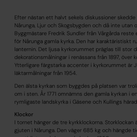
Efter nästan ett halvt sekels diskussioner skedd
Nårunga, Ljur och Skogsbygden och då inte utan o
Byggmästare Fredrik Sundler från Vårgårda reste 
för Nårunga gamla kyrka. Den har karaktäristiskt 
lanternin. Det ljusa kyrkorummet präglas till stor 
dekorationsmålningar i renässans från 1897, över k
Ytterligare färgstarka accenter i kyrkorummet är Jö
läktarmålningar från 1954.
Den älsta kyrkan som byggdes på platsen var trolig
om i sten. År 1771 omnämns den gamla kyrkan i e
rymligaste landskyrka i Gäsene och Kullings härad
Klockor
I tornet hänger de tre kyrkklockorna. Storklockan ä
gjuten i Nårunga. Den väger 685 kg och hängde ti