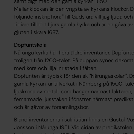
samtidigt med den gamla kyrkan 1850.
Mellanklockan är den yngsta av kyrkans klockor. D
följande inskription: "Till Guds ära vill jag ljuda och
tidiare tillhört Ljurs gamla kyrka och är en gåva 
gjuten i skara 1687.
Dopfuntskola
Nårunga kyrka har flera äldre inventarier. Dopfunt
troligen från 1200-talet. På cuppan synes dekorati
med kors och lilja inristade i fälten.
Dopfunten är typisk för den sk "Nårungaskolan". Do
gamla kyrkan, är tillverkat i Nürnberg på 1500-tale
ljuskrona av metall, som hänger närmast läktaren, 
femarmade ljusstaken i fönstret närmast predikstol
och är gåvor av församlingsbor.
Bland inventarierna i sakristian finns en Gustaf Va
Jonsson i Nårunga 1951. Vid sidan av predikstole