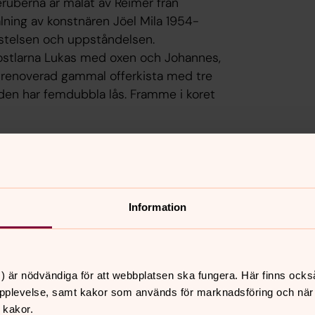
eruberna är målat av Reimer från
målning av konstnären Jöel Mila 1954-
ästelsen och uppståndelsen.
apostlarna Lukas med oxen och Johannes,
yrenoverad gammal offerkista med tre
t den har femdubbla lås. Framme i koret
 givna plats. Den har 15 stämmor. I
ån tiden 1851-1954. På detta altare
a hänger på södra väggen i kyrksalen.
Information
rum", över kyrkoherdarna i Nårunga
) är nödvändiga för att webbplatsen ska fungera. Här finns ocks
skamjölnarens , Anders Peter
pplevelse, samt kakor som används för marknadsföring och när vi
ar också Nårungabygdens första
 kakor.