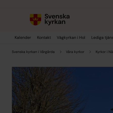
Till innehållet
Till undermeny
Kalender
Kontakt
Vägkyrkan i Hol
Lediga tjän
Svenska kyrkan i Vårgårda
Våra kyrkor
Kyrkor i N