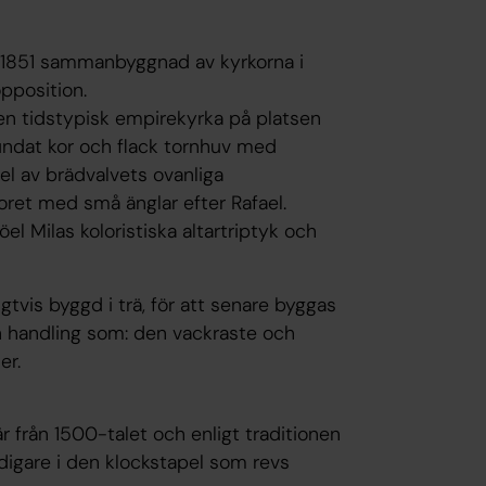
e 1851 sammanbyggnad av kyrkorna i
pposition.
en tidstypisk empirekyrka på platsen
rundat kor och flack tornhuv med
del av brädvalvets ovanliga
oret med små änglar efter Rafael.
el Milas koloristiska altartriptyk och
tvis byggd i trä, för att senare byggas
n handling som:
den vackraste och
er.
r från 1500-talet och enligt traditionen
digare i den klockstapel som revs