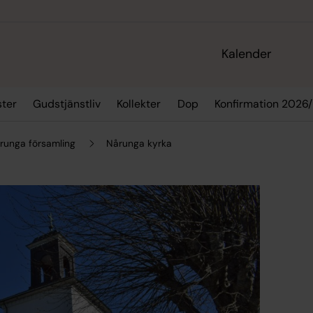
Kalender
ster
Gudstjänstliv
Kollekter
Dop
Konfirmation 2026
årunga församling
Nårunga kyrka