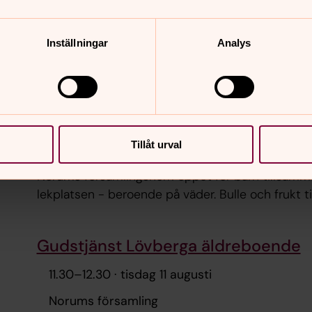
tisdag 11 augusti 2026
Inställningar
Analys
Sommar Öppet
10.00
–
12.00
· tisdag 11 augusti
Stenungsunds pastorat
Tillåt urval
Norums församlingshem öppet för barn tillsamma
lekplatsen - beroende på väder. Bulle och frukt ti
Gudstjänst Lövberga äldreboende
11.30
–
12.30
· tisdag 11 augusti
Norums församling