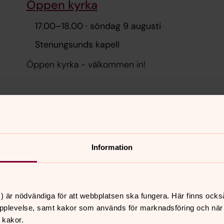
Öppen kyrka
17.00
–
18.00
· söndag 9 augusti
Stenungsunds kapell
Öppen kyrka - välkommen in!
Mässa
18.00
–
19.00
· söndag 9 augusti
Stenungsunds kapell
Information
Präst Jessica Åström
) är nödvändiga för att webbplatsen ska fungera. Här finns ocks
Kapellet är öppet från kl.17.00, välkommen in på 
pplevelse, samt kakor som används för marknadsföring och när vi
 kakor.