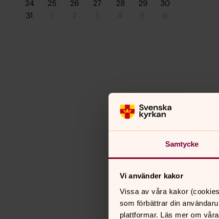
24
25
26
27
28
29
30
31
1
2
3
4
5
6
Samtycke
Vi använder kakor
Vissa av våra kakor (cookies
som förbättrar din användaru
plattformar. Läs mer om våra