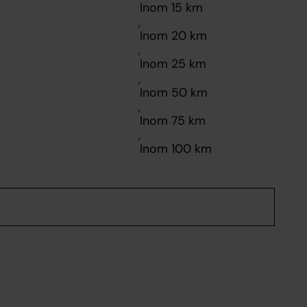
,
,
,
,
,