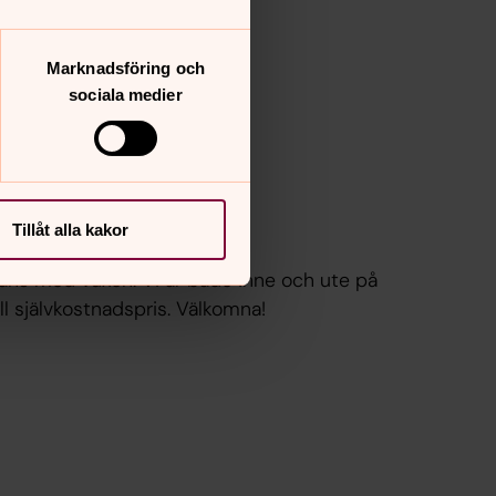
Marknadsföring och
sociala medier
Tillåt alla kakor
ns med vuxen. Vi är både inne och ute på
ll självkostnadspris. Välkomna!