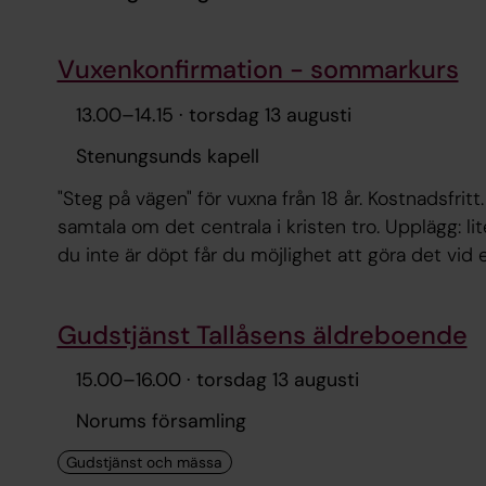
Vuxenkonfirmation - sommarkurs
13.00
–
14.15
· torsdag 13 augusti
Stenungsunds kapell
"Steg på vägen" för vuxna från 18 år. Kostnadsfritt
samtala om det centrala i kristen tro. Upplägg: li
du inte är döpt får du möjlighet att göra det vid e
kostnader och inga förkunskaper. Kontakt Åsa Mar
Gudstjänst Tallåsens äldreboende
15.00
–
16.00
· torsdag 13 augusti
Norums församling