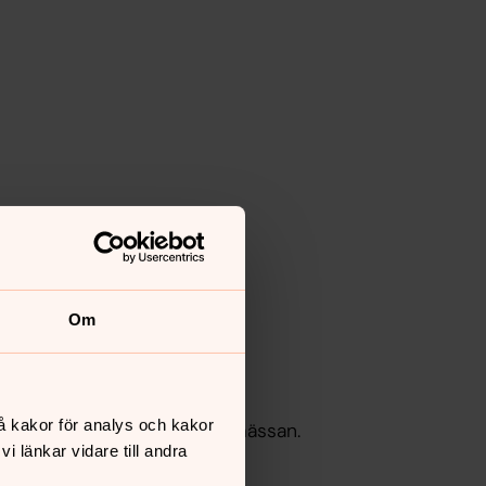
Om
å kakor för analys och kakor
en Glassbåt/kyrkkaffe inför mässan.
 länkar vidare till andra