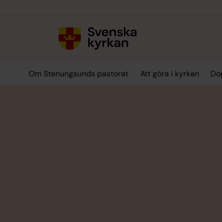
Till innehållet
Till undermeny
Om Stenungsunds pastorat
Att göra i kyrkan
Dop