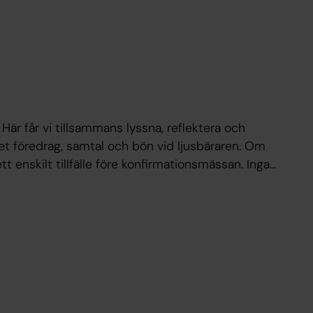
. Här får vi tillsammans lyssna, reflektera och
tet föredrag, samtal och bön vid ljusbäraren. Om
tt enskilt tillfälle före konfirmationsmässan. Inga
kung, präst. Kursstart 25 juni