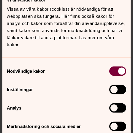
Vissa av våra kakor (cookies) är nödvändiga för att
Tidningen "Klockrent"
webbplatsen ska fungera. Här finns också kakor för
Församlingsbladet Klockrent ges ut fyra gånger per år
analys och kakor som förbättrar din användarupplevelse,
och delas ut till alla hushåll i Stenungsunds pastorat. Du
samt kakor som används för marknadsföring och när vi
kan läsa senaste numret som är ute nu, samt bläddra i
länkar vidare till andra plattformar. Läs mer om våra
det samlade tiningsarkivet här:
kakor.
Samtyckesval
Nödvändiga kakor
Inställningar
Analys
Marknadsföring och sociala medier