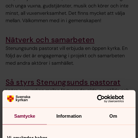
och unga vuxna, gudstjänster, musik och körer och inte
minst, all vuxenverksamhet. Det finns mycket att välja
mellan. Välkommen med in i gemenskapen!
Nätverk och samarbeten
Stenungsunds pastorat vill erbjuda en öppen kyrka. En
följd av det är engagemang i projekt och samarbeten
med andra aktörer i samhället.
Så styrs Stenungsunds pastorat
I nära samverkan mellan förtroendevalda, anställda och
ideella medarbetare, har vi har olika roller, men vi
arbetar alla mot samma mål: en levande församling där
evangeliet blir synligt i ord och handling.
Samtycke
Information
Om
Jobba hos oss
Vi använder kakor