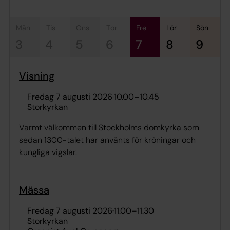
mån
tis
ons
tor
fre
lör
sön
3
4
5
6
7
8
9
Visning
fredag 7 augusti 2026
·
10.00
–
10.45
Storkyrkan
Varmt välkommen till Stockholms domkyrka som
sedan 1300-talet har använts för kröningar och
kungliga vigslar.
Mässa
fredag 7 augusti 2026
·
11.00
–
11.30
Storkyrkan