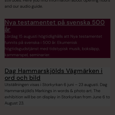
still does. Here you find information about opening hours
and our audio guide.
Nya testamentet på svenska 500
år
Lördag 15 augusti högtidlighålls att Nya testamentet
funnits på svenska i 500 år. Ekumenisk
högtidsgudstjänst med tidstypisk musik, boksläpp,
kammarspel, seminarier.
Dag Hammarskjölds Vägmärken i
ord och bild
Utställningen visas i Storkyrkan 6 juni – 23 augusti. Dag
Hammarskjöld's Markings in words & photo art. The
exhibition will be on display in Storkyrkan from June 6 to
August 23.