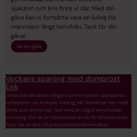
sjukdom och kris finns vi där. Med din
gåva kan vi fortsätta vara en livlina för
människor långt hemifrån. Tack för din
gåva!
Ge en gåva
Veckans spaning med domprost
Eek
Jonas Eek skickade tidigare ut ett mycket uppskattat
nyhetsbrev via Kyrkans Tidning, här fortsätter han med
detta som domprost, fast med en något annorlunda
inriktning. Om du är intresserad av att få nyhetsbrevet,
finns här en länk till prenumerationsformuläret.