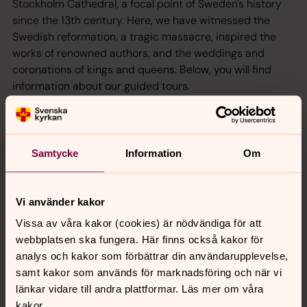
Stockholm Cathedral, a focal point of Sweden's history
since the 13th century. Here, we have witnessed the
Swedish reformation, a tragic massacre, inspired the
works of renowned authors, and the weddings and
coronations of kings and queens. Below, you will find
information about our guided tours.
Visiting Storkyrkan - Stockholm
Cathedral?
Samtycke
Information
Om
Welcome to Storkyrkan - Stockholm Cathedral, the nave
for many historical events that changed Sweden and
still does. Here you find information about opening hours
Vi använder kakor
and our audio guide.
Vissa av våra kakor (cookies) är nödvändiga för att
webbplatsen ska fungera. Här finns också kakor för
Viktig uppdatering för resebyråer
analys och kakor som förbättrar din användarupplevelse,
och researrangörer/Important
samt kakor som används för marknadsföring och när vi
länkar vidare till andra plattformar. Läs mer om våra
update for Travel Agencies and
kakor.