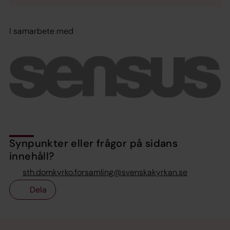
I samarbete med
Synpunkter eller frågor på sidans
innehåll?
sth.domkyrko.forsamling@svenskakyrkan.se
Dela
Tillbaka till toppen
Tillbaka till innehållet