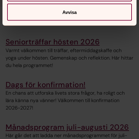
Avvisa
AKTUELLT
Seniorträffar hösten 2026
Varmt välkommen till träffar, eftermiddagskaffe och
yoga under hösten. Gemenskap och reflektion. Här hittar
du hela programmet!
Dags för konfirmation!
En chans att utforska livets stora frågor, ha roligt och
lära känna nya vänner! Välkommen till konfirmation
2026-2027!
Månadsprogram juli-augusti 2026
Här går det att ladda ner månadsprogrammet för juli-