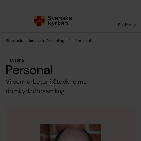
Till innehållet
Till undermeny
Sök
Meny
Stockholms domkyrkoförsamling
Personal
Lyssna
Personal
Vi som arbetar i Stockholms
domkyrkoförsamling