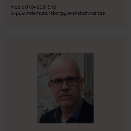
Mobil:
070-863 15 15
helene.stureborg@svenskakyrkan.se
E-post: