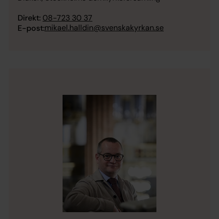
Direkt:
08-723 30 37
mikael.halldin@svenskakyrkan.se
E-post: