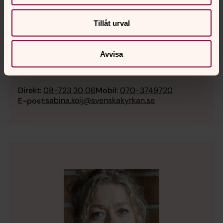
Tillåt urval
Avvisa
Sabina Koij
Domkyrkokaplan, Stockholms domkyrkoförsamling
Direkt:
08-723 30 06
Mobil:
070-3749720
sabina.koij@svenskakyrkan.se
E-post: