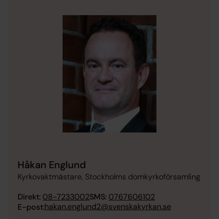
Håkan Englund
Kyrkovaktmästare, Stockholms domkyrkoförsamling
Direkt:
08-7233002
SMS:
0767606102
hakan.englund2@svenskakyrkan.se
E-post: