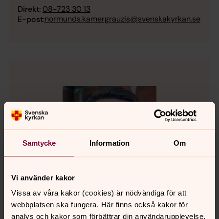
Direkt:
08-723 30 13
normunds.kamergrauzis@svenskakyrkan.se
E-post:
Samtycke
Information
Om
Vi använder kakor
Vissa av våra kakor (cookies) är nödvändiga för att
webbplatsen ska fungera. Här finns också kakor för
analys och kakor som förbättrar din användarupplevelse,