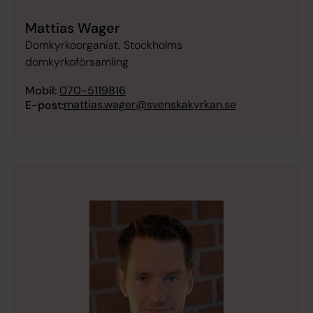
Mattias Wager
Domkyrkoorganist, Stockholms
domkyrkoförsamling
Mobil:
070-5119816
mattias.wager@svenskakyrkan.se
E-post: