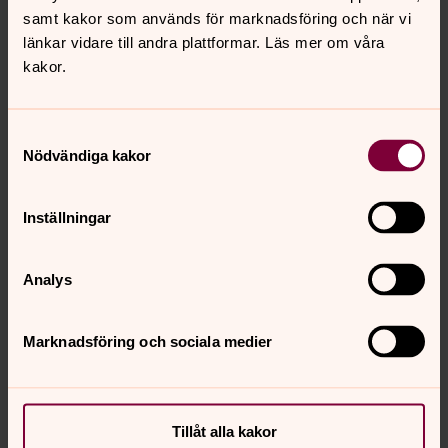
samt kakor som används för marknadsföring och när vi
Lucas Klingmo
länkar vidare till andra plattformar. Läs mer om våra
Kyrkovakmästare, Stockholms domkyrkoförsamling
kakor.
Direkt:
08-7233016
lucas.klingmo@svenskakyrkan.se
E-post:
Samtyckesval
Nödvändiga kakor
Inställningar
Analys
Marknadsföring och sociala medier
Tillåt alla kakor