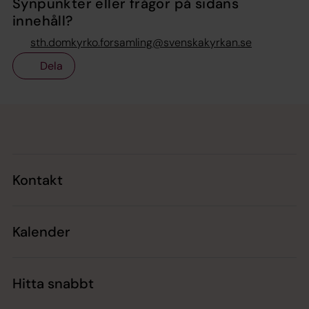
Synpunkter eller frågor på sidans
innehåll?
sth.domkyrko.forsamling@svenskakyrkan.se
Dela
Tillbaka till toppen
Tillbaka till innehållet
Kontakt
Kalender
Hitta snabbt