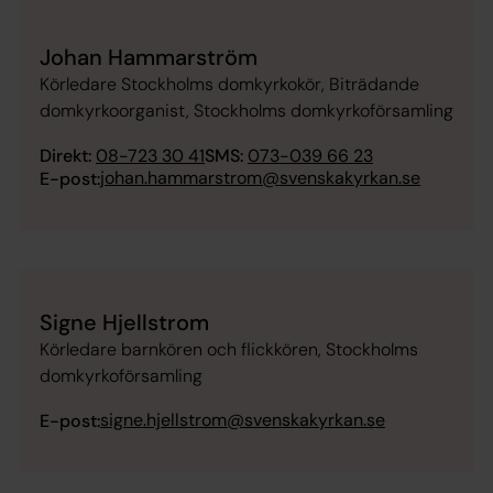
Johan Hammarström
Körledare Stockholms domkyrkokör, Biträdande
domkyrkoorganist, Stockholms domkyrkoförsamling
Direkt:
08-723 30 41
SMS:
073-039 66 23
johan.hammarstrom@svenskakyrkan.se
E-post:
Signe Hjellstrom
Körledare barnkören och flickkören, Stockholms
domkyrkoförsamling
signe.hjellstrom@svenskakyrkan.se
E-post: