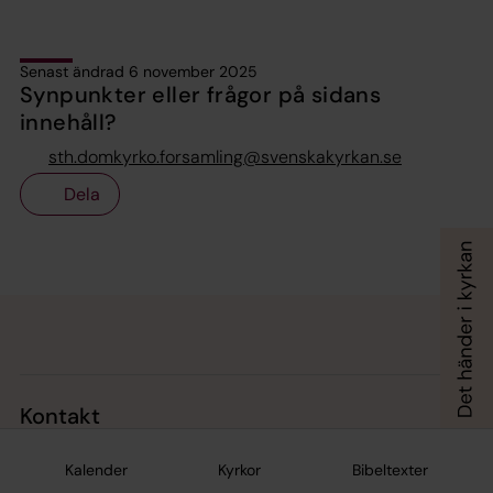
Senast ändrad 6 november 2025
Synpunkter eller frågor på sidans
innehåll?
sth.domkyrko.forsamling@svenskakyrkan.se
Dela
Tillbaka till toppen
Tillbaka till innehållet
Kontakt
Kalender
Kyrkor
Bibeltexter