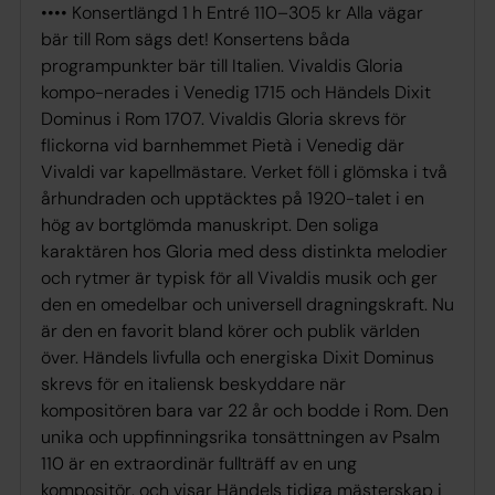
•••• Konsertlängd 1 h Entré 110–305 kr Alla vägar
bär till Rom sägs det! Konsertens båda
programpunkter bär till Italien. Vivaldis Gloria
kompo-nerades i Venedig 1715 och Händels Dixit
Dominus i Rom 1707. Vivaldis Gloria skrevs för
flickorna vid barnhemmet Pietà i Venedig där
Vivaldi var kapellmästare. Verket föll i glömska i två
århundraden och upptäcktes på 1920-talet i en
hög av bortglömda manuskript. Den soliga
karaktären hos Gloria med dess distinkta melodier
och rytmer är typisk för all Vivaldis musik och ger
den en omedelbar och universell dragningskraft. Nu
är den en favorit bland körer och publik världen
över. Händels livfulla och energiska Dixit Dominus
skrevs för en italiensk beskyddare när
kompositören bara var 22 år och bodde i Rom. Den
unika och uppfinningsrika tonsättningen av Psalm
110 är en extraordinär fullträff av en ung
kompositör, och visar Händels tidiga mästerskap i