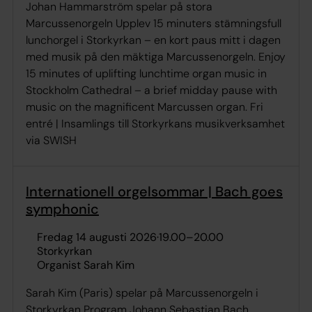
Johan Hammarström spelar på stora
Marcussenorgeln Upplev 15 minuters stämningsfull
lunchorgel i Storkyrkan – en kort paus mitt i dagen
med musik på den mäktiga Marcussenorgeln. Enjoy
15 minutes of uplifting lunchtime organ music in
Stockholm Cathedral – a brief midday pause with
music on the magnificent Marcussen organ. Fri
entré | Insamlings till Storkyrkans musikverksamhet
via SWISH
Internationell orgelsommar | Bach goes
symphonic
fredag 14 augusti 2026
·
19.00
–
20.00
Storkyrkan
Organist Sarah Kim
Sarah Kim (Paris) spelar på Marcussenorgeln i
Storkyrkan Program Johann Sebastian Bach