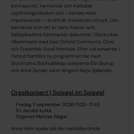
kontrapunkt, harmonisk och melodisk
uppfinningsrikedom och – kanske mest
imponerande – i kraftfullt dramatiskt uttryck. Den
betraktas som ett av hans finaste verk.
Saltsjöbadens Kammarkör debuterar i Storkyrkan
tillsammans med East Oxford Community Choir
och Ensemble Vocal Interlude. Efter två konserter i
Oxford framförs nu programmet här med
Stockholms Bachsällskap, solisterna Elin Skorup
och Anna Zander samt dirigent Katja Själander.
Orgelkonsert | Spiegel im Spiegel
fredag 11 september 2026
·
17.00
–
17.45
S:t Jacobs kyrka
Organist Mattias Wager
Anna Holm spelar på den världsberömda