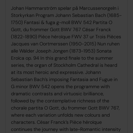
Johan Hammarström spelar på Marcussenorgeln i
Storkyrkan Program Johann Sebastian Bach (1685-
1750) Fantasi & fuga g-moll BWV 542 Partita O
Gott, du frommer Gott BWV 767 César Franck
(1822-1890) Pièce héroïque FWV 37 ur Trois Pièces
Jacques van Oortmerssen (1950-2015) Nun ruhen
alle Wälder Joseph Jongen (1873-1953) Sonata
Eroïca op. 94 In this grand finale to the summer
series, the organ of Stockholm Cathedral is heard
at its most heroic and expressive. Johann
Sebastian Bach’s imposing Fantasia and Fugue in
G minor BWV 542 opens the programme with
dramatic contrasts and virtuosic brilliance,
followed by the contemplative richness of the
chorale partita O Gott, du frommer Gott BWV 767,
where each variation unfolds new colours and
characters. César Franck’s Pièce héroïque
continues the journey with late-Romantic intensity