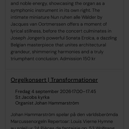
and noble energy, showcasing the organ as a
symphonic instrument in its own right. The
intimate miniature Nun ruhen alle Wälder by
Jacques van Oortmerssen offers a moment of
lyrical stillness, before the concert culminates in
Joseph Jongen’s powerful Sonata Eroïca, a dazzling
Belgian masterpiece that unites architectural
grandeur, shimmering harmonies and a truly
triumphant conclusion. Admission 150 kr
Orgelkonsert | Transformationer
fredag 4 september 2026
·
17.00
–
17.45
S:t Jacobs kyrka
Organist Johan Hammarström
Johan Hammarström spelar på den världsberömda
Marcussenorgeln Repertoar: Louis Vierne Hymne
au soleil ur 24 Pièces de fantaisie op. 53 Wolfgang