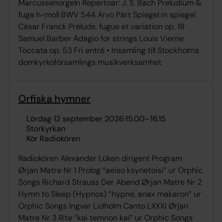
Marcussenorgeln Repertoar: J. S. Bach Preludium &
fuga h-moll BWV 544 Arvo Pärt Spiegel in spiegel
César Franck Prélude, fugue et variation op. 18
Samuel Barber Adagio for strings Louis Vierne
Toccata op. 53 Fri entré • Insamling till Stockholms
domkyrkoförsamlings musikverksamhet
Orfiska hymner
lördag 12 september 2026
·
15.00
–
16.15
Storkyrkan
Kör Radiokören
Radiokören Alexander Lüken dirigent Program
Ørjan Matre Nr 1 Prolog “aeiso ksynetoisi” ur Orphic
Songs Richard Strauss Der Abend Ørjan Matre Nr 2
Hymn to Sleep (Hypnos) “hypne, anax makaron” ur
Orphic Songs Ingvar Lidholm Canto LXXXI Ørjan
Matre Nr 3 Rite “kai temnon kai” ur Orphic Songs