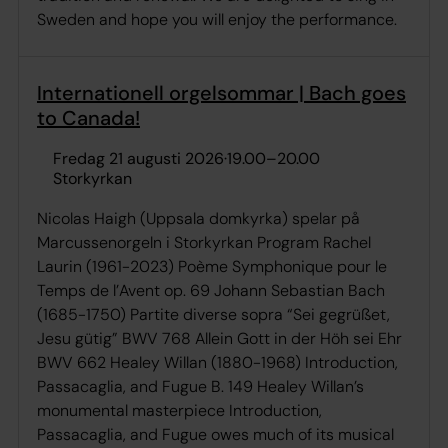
Sweden and hope you will enjoy the performance.
Internationell orgelsommar | Bach goes
to Canada!
fredag 21 augusti 2026
·
19.00
–
20.00
Storkyrkan
Nicolas Haigh (Uppsala domkyrka) spelar på
Marcussenorgeln i Storkyrkan Program Rachel
Laurin (1961-2023) Poème Symphonique pour le
Temps de l’Avent op. 69 Johann Sebastian Bach
(1685-1750) Partite diverse sopra “Sei gegrüßet,
Jesu gütig” BWV 768 Allein Gott in der Höh sei Ehr
BWV 662 Healey Willan (1880-1968) Introduction,
Passacaglia, and Fugue B. 149 Healey Willan’s
monumental masterpiece Introduction,
Passacaglia, and Fugue owes much of its musical