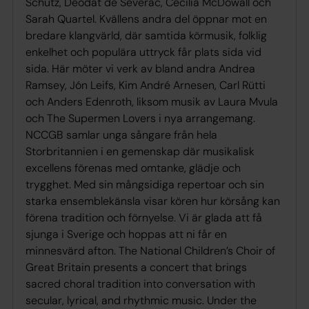
Schütz, Déodat de Séverac, Cecilia McDowall och
Sarah Quartel. Kvällens andra del öppnar mot en
bredare klangvärld, där samtida körmusik, folklig
enkelhet och populära uttryck får plats sida vid
sida. Här möter vi verk av bland andra Andrea
Ramsey, Jón Leifs, Kim André Arnesen, Carl Rütti
och Anders Edenroth, liksom musik av Laura Mvula
och The Supermen Lovers i nya arrangemang.
NCCGB samlar unga sångare från hela
Storbritannien i en gemenskap där musikalisk
excellens förenas med omtanke, glädje och
trygghet. Med sin mångsidiga repertoar och sin
starka ensemblekänsla visar kören hur körsång kan
förena tradition och förnyelse. Vi är glada att få
sjunga i Sverige och hoppas att ni får en
minnesvärd afton. The National Children’s Choir of
Great Britain presents a concert that brings
sacred choral tradition into conversation with
secular, lyrical, and rhythmic music. Under the