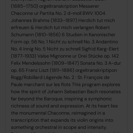
(1685–1750) orgeltranskription Messerer
Chaconne ur Partita No. 2 d-moll BWV 1004
Johannes Brahms (1833–1897) Herzlich tut mich
erfreuen & Herzlich tut mich verlangen Robert
Schumann (1810-1856) 6 Studien in Kanonischer
Form op. 56 No. 1 Nicht zu schnell No. 3 Andantino
No. 4 Innig No. 5 Nicht zu schnell Sigfrid Karg-Elert
(1877-1933) Valse Mignonne ur Drei Stücke op. 142
Felix Mendelssohn (1809–1847) Sonata No. 3 A-dur
op. 65 Franz Liszt (1811–1886) orgeltranskriptipon
Rogg/Robillard Légende No. 2 : St. François de
Paule marchant sur les flots This program explores
how the spirit of Johann Sebastian Bach resonates
far beyond the Baroque, inspiring a symphonic
richness of sound and expression. At its heart lies
the monumental Chaconne, reimagined in a
transcription that expands its violin origins into
something orchestral in scope and intensity.