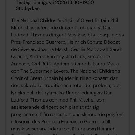
tisdag 18 augusti 2026
·
18.30
–
19.30
Storkyrkan
The National Children’s Choir of Great Britain Phil
Mitchell assisterande dirigent och pianist Dan
Ludford-Thomas dirigent Musik av bl.a. Josquin des
Prez, Francisco Guerrero, Heinrich Schütz, Déodat
de Séverac, Joanna Marsh, Cecilia McDowall, Sarah
Quartel, Andrea Ramsey, Jón Leifs, Kim André
Arnesen, Carl Rütti, Anders Edenroth, Laura Mvula
och The Supermen Lovers. The National Children’s
Choir of Great Britain bjuder in till en konsert där
den sakrala körtraditionen möter det profana, det
lyriska och det rytmiska. Under ledning av Dan
Ludford-Thomas och med Phil Mitchell som
assisterande dirigent och pianist rör sig
programmet från renässansens skimrande polyfoni
i Josquin des Prez och Francisco Guerrero till
musik av senare tiders tonsättare som Heinrich