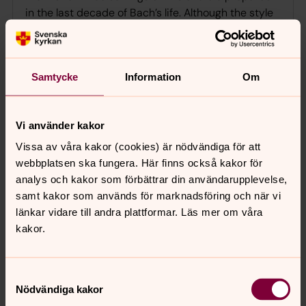
in the last decade of Bach’s life. Although the style
of composition harkens back over the previous
century to the work of Scheidemann, Bach’s use of
large-scale form transforms the simple structure
Samtycke
Information
Om
and texture into a significant masterpiece. Finally,
Sei gegrüßet, Jesu gütig completes the program. A
set of variations on a simple chorale melody, it
Vi använder kakor
offers a foil to the late-Romantic Willan that ends
the program. Bach’s strict control of form allows for
Vissa av våra kakor (cookies) är nödvändiga för att
immense colour and variation across the eleven
webbplatsen ska fungera. Här finns också kakor för
variations ending in an apocalyptic restatement of
analys och kakor som förbättrar din användarupplevelse,
the opening theme. Admission 150 kr
samt kakor som används för marknadsföring och när vi
länkar vidare till andra plattformar. Läs mer om våra
kakor.
Tillbaka till Bach med Lozakovich
lördag 22 augusti 2026
·
18.00
–
19.10
Samtyckesval
Storkyrkan
Nödvändiga kakor