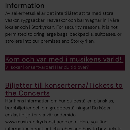
Information
Av säkerhetsskäl är det inte tillåtet att ta med stora
väskor, ryggsäckar, resväskor och barnvagnar in i våra
lokaler och i Storkyrkan. For security reasons, it is not
permitted to bring large bags, backpacks, suitcases, or
strollers into our premises and Storkyrkan.
Kom och var med i musikens värld!
Vi söker konsertvärdar! Har du tid över?
Biljetter till konserterna/Tickets to
the Concerts
Här finns information om hur du beställer, planskiss,
barnbiljetter och om gruppbeställningar! Du köper
enklast biljetter via vår undersida:
www.musikstorkyrkanstjacob.com. Here you find
information about out churches and how to buy tickets