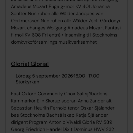
Amadeus Mozart Fuga g-moll KV 401 Johanna
Senfter Nun ruhen alle Wälder Jacques van
Oortmerssen Nun ruhen alle Wälder Zsolt Gárdonyi
Mozart changes Wolfgang Amadeus Mozart Fantasi
f-moll KV 608 Fri entré • Insamling till Stockholms
domkyrkoförsamlings musikverksamhet
Gloria! Gloria!
lördag 5 september 2026
·
16.00
–
17.00
Storkyrkan
East Oxford Community Choir Saltsjöbadens
Kammarkör Elin Skorup sopran Anna Zander alt
Sebastian Heurlin Fernold tenor Oskar Själander
bas Stockholms Bachsällskap Katja Själander
dirigent Program Antonio Vivaldi Gloria RV 589
Georg Friedrich Händel Dixit Dominus HWV 232