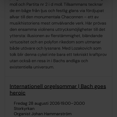
moll och Partita nr 2 i d moll. Tillsammans tecknar
de en båge från ljus och festlig glans via fördjupat
allvar till den monumentala Chaconnen – ett av
musikhistoriens mest omvälvande verk. Här prövas
den ensamma violinens uttrycksmöjligheter till det
yttersta: illusionen av flerstämmighet, bländande
virtuositet och en polyfon rikedom som utmanar
både utövare och lyssnare. Med Lozakovich som
tolk blir denna cykel inte bara ett tekniskt kraftprov
utan också en resa in i Bachs andliga och
existentiella universum.
Internationell orgelsommar | Bach goes
heroic
fredag 28 augusti 2026
·
19.00
–
20.00
Storkyrkan
Organist Johan Hammarström