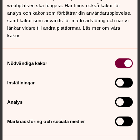
för marknadsföring.
webbplatsen ska fungera. Här finns också kakor för
analys och kakor som förbättrar din användarupplevelse,
Se videon på Vimeo i stället.
samt kakor som används för marknadsföring och när vi
länkar vidare till andra plattformar. Läs mer om våra
Ändra inställningar
kakor.
Samtyckesval
Nödvändiga kakor
För att se innehållet behöver du acceptera kakor
för marknadsföring.
Inställningar
Se videon på Vimeo i stället.
Analys
Ändra inställningar
Marknadsföring och sociala medier