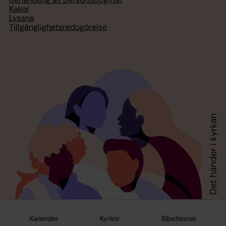
Kakor
Lyssna
Tillgänglighetsredogörelse
Kalender
Kyrkor
Bibeltexter