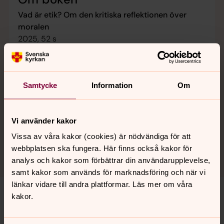
Vad är etik? Om den kritiska reflektionen över
moralen
2025, 52 s
Carl-Henric Grenholm, professor emeritus i etik vid
Uppsala universitet.
Samtycke
Information
Om
Boken finns till försäljning genom bland annat Arken,
Bokus och Akademibokhandeln på nätet.
Boken finns till försäljning redan nu via
arken.se
Vi använder kakor
Vissa av våra kakor (cookies) är nödvändiga för att
webbplatsen ska fungera. Här finns också kakor för
analys och kakor som förbättrar din användarupplevelse,
samt kakor som används för marknadsföring och när vi
länkar vidare till andra plattformar. Läs mer om våra
kakor.
Vad är etik?
Samtal om den kritiska reflektionen över moralen. Carl-