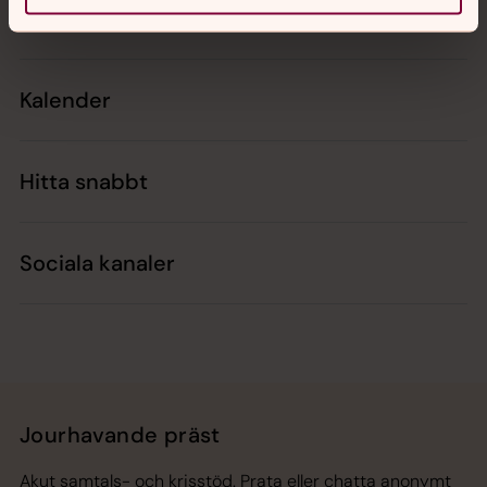
Kontakt
Kalender
Hitta snabbt
Sociala kanaler
Jourhavande präst
Akut samtals- och krisstöd. Prata eller chatta anonymt