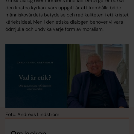
kritisk dialog över moralens innehåll. Detta gäller också
den kristna kyrkan, vars uppgift är att framhålla både
människovärdets betydelse och radikaliteten i ett kristet
kärleksideal. Men i den etiska dialogen behöver vi vara
ödmjuka och undvika varje form av moralism.
Foto: Andréas Lindström
Om boken