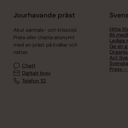
Jourhavande präst
Svens
Hitta f
Akut samtals- och krisstöd.
Bli med
Prata eller chatta anonymt
Lediga 
med en präst på kvällar och
Ge en g
Organis
nätter.
Act Sve
Svenska
Chatt
Press – 
Digitalt brev
Telefon 112