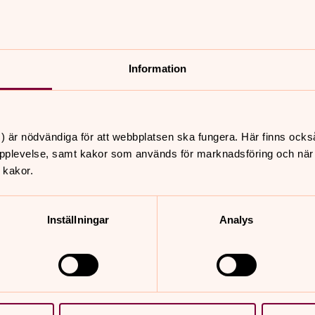
n
 i Storkyrkans vänförening.
Information
okus och Akademibokhandeln på nätet.
s var KG Hammar, ärkebiskop emeritus i Svenska kyrkan, 
) är nödvändiga för att webbplatsen ska fungera. Här finns ocks
ralakademin. Det föredraget kan du ta del av här.
pplevelse, samt kakor som används för marknadsföring och när vi
 kakor.
Inställningar
Analys