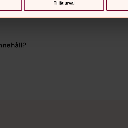
Tillåt urval
nnehåll?