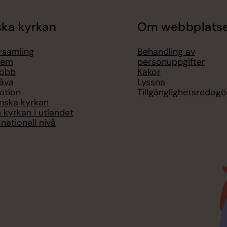
ka kyrkan
Om webbplats
örsamling
Behandling av
lem
personuppgifter
jobb
Kakor
åva
Lyssna
ation
Tillgänglighetsredogö
nska kyrkan
 kyrkan i utlandet
nationell nivå