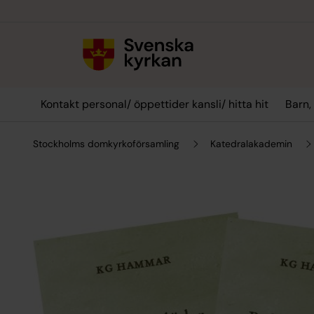
Till innehållet
Till undermeny
Kontakt personal/ öppettider kansli/ hitta hit
Barn,
Stockholms domkyrkoförsamling
Katedralakademin