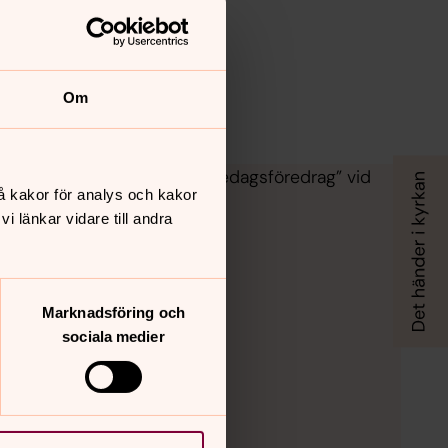
Om
inbjuden att ge ett ”födelsedagsföredrag” vid
å kakor för analys och kakor
 länkar vidare till andra
Marknadsföring och
sociala medier