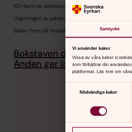
KG Hammar, ärkebiskop emeritus i Svenska kyrka
Utgivningen av jubileumsskriften sker i samverkan
Samtycke
Boken finns till försäljning genom bland annat B
Vi använder kakor
Bokstaven dödar men
5 mar
Vissa av våra kakor (cookies
Kated
Anden ger liv
som förbättrar din användaru
plattformar. Läs mer om våra
Samtyckesval
Nödvändiga kakor