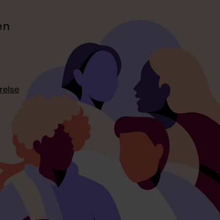
en
relse