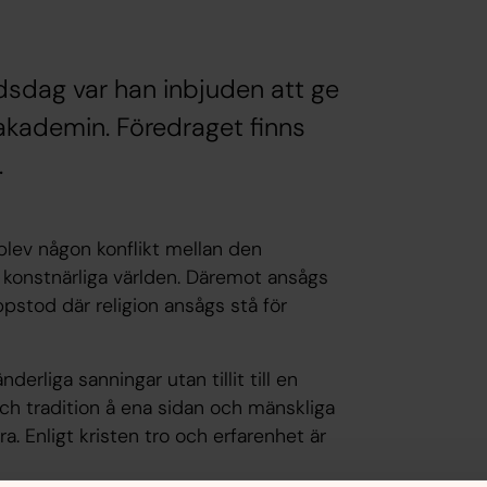
sdag var han inbjuden att ge
akademin. Föredraget finns
.
 blev någon konflikt mellan den
konstnärliga världen. Däremot ansågs
pstod där religion ansågs stå för
derliga sanningar utan tillit till en
ch tradition å ena sidan och mänskliga
a. Enligt kristen tro och erfarenhet är