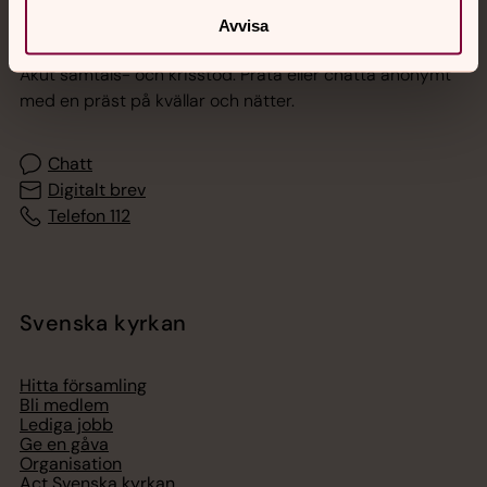
Jourhavande präst
Avvisa
Akut samtals- och krisstöd. Prata eller chatta anonymt
med en präst på kvällar och nätter.
Chatt
Digitalt brev
Telefon 112
Svenska kyrkan
Hitta församling
Bli medlem
Lediga jobb
Ge en gåva
Organisation
Act Svenska kyrkan