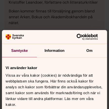
Kristoffer Leandoer, författare och litteraturkritiker
Boken kommer finnas till försäljning genom bland
annat Arken, Bokus och Akademibokhandeln på
nätet.
Samtycke
Information
Om
Senast ändrad 9 juni 2026
Synpunkter eller frågor på sidans
innehåll?
Vi använder kakor
sth.domkyrko.forsamling@svenskakyrkan.se
Vissa av våra kakor (cookies) är nödvändiga för att
webbplatsen ska fungera. Här finns också kakor för
Dela
analys och kakor som förbättrar din användarupplevelse,
samt kakor som används för marknadsföring och när vi
länkar vidare till andra plattformar. Läs mer om våra
kakor.
Tillbaka till toppen
Tillbaka till innehållet