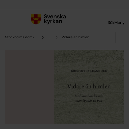
Till innehållet
Till undermeny
Sök
Meny
Stockholms domkyrkoförsamling
...
Vidare än himlen