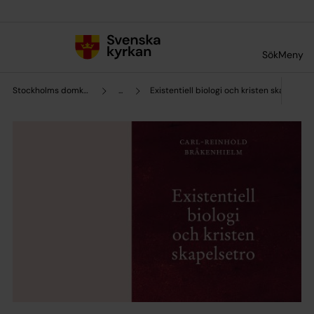
Till innehållet
Till undermeny
Sök
Meny
Stockholms domkyrkoförsamling
...
Existentiell biologi och kristen skapelset