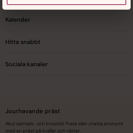
Kalender
Hitta snabbt
Sociala kanaler
Jourhavande präst
Akut samtals- och krisstöd. Prata eller chatta anonymt
med en präst på kvällar och nätter.