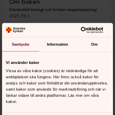
Om boken
Existentiell biologi och kristen skapelseteologi
2025, 56 s
Carl-Reinhold Bråkenhielm, professor emeritus i
empirisk livsåskådningsforskning vid Uppsala
universitet.
Samtycke
Information
Om
Boken finns till försäljning genom bland annat Arken,
Bokus och Akademibokhandeln på nätet.
Vi använder kakor
Vissa av våra kakor (cookies) är nödvändiga för att
webbplatsen ska fungera. Här finns också kakor för
analys och kakor som förbättrar din användarupplevelse,
samt kakor som används för marknadsföring och när vi
Bokrelease: Existentiell biologi och
länkar vidare till andra plattformar. Läs mer om våra
kakor.
kristen skapelseteologi
Professor Carl-Reinhold Bråkenhielms