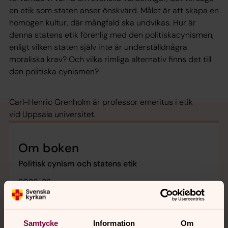
en etik som staten anser önskvärd. Målet är att skapa en
homogen kultur, där mångfald ska undvikas. Hur är
denna statens etik förenlig med den politiskacynismen,
enligt vilken staten själv inte är underställdnågra
moraliska krav? Och vilka rimliga alternativ finns det till
den politiska cynismen?
Carl-Henric Grenholm är professor emeritus i etik
vid Uppsala universitet.
Om boken
Politisk cynism och statens etik
2026, 32 s
Carl-Henric Grenholm Professor emeritus i etik
Boken finns till försäljning genom bland annat Arken,
Samtycke
Information
Om