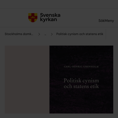
Till innehållet
Till undermeny
Sök
Meny
Stockholms domkyrkoförsamling
...
Politisk cynism och statens etik