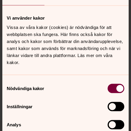
Bokus och Akademibokhandeln på nätet.
Vi använder kakor
Vissa av våra kakor (cookies) är nödvändiga för att
webbplatsen ska fungera. Här finns också kakor för
analys och kakor som förbättrar din användarupplevelse,
samt kakor som används för marknadsföring och när vi
länkar vidare till andra plattformar. Läs mer om våra
Senast ändrad 9 juni 2026
kakor.
Synpunkter eller frågor på sidans
innehåll?
Samtyckesval
sth.domkyrko.forsamling@svenskakyrkan.se
Nödvändiga kakor
Dela
Inställningar
Tillbaka till toppen
Tillbaka till innehållet
Analys