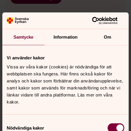
Samtycke
Information
Om
För att se innehållet behöver du acceptera kakor
för inställningar.
Se videon på Streamio i stället.
Vi använder kakor
Vissa av våra kakor (cookies) är nödvändiga för att
Ändra inställningar
webbplatsen ska fungera. Här finns också kakor för
analys och kakor som förbättrar din användarupplevelse,
samt kakor som används för marknadsföring och när vi
länkar vidare till andra plattformar. Läs mer om våra
kakor.
För att se innehållet behöver du acceptera kakor
för inställningar.
Samtyckesval
Nödvändiga kakor