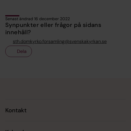
Senast ändrad 16 december 2022
Synpunkter eller frågor på sidans
innehåll?
sth.domkyrko.forsamling@svenskakyrkan.se
Dela
Tillbaka till toppen
Tillbaka till innehållet
Kontakt