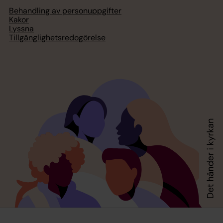
Behandling av personuppgifter
Kakor
Lyssna
Tillgänglighetsredogörelse