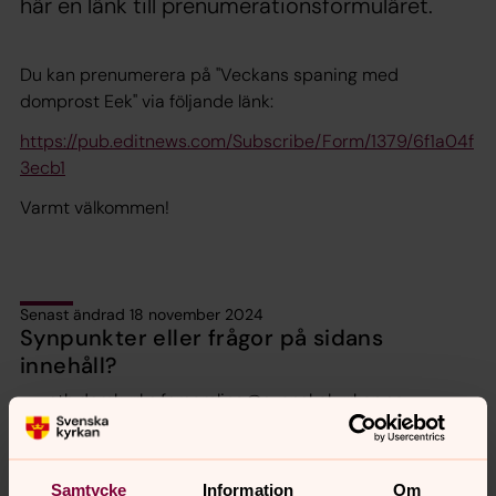
här en länk till prenumerationsformuläret.
Du kan prenumerera på "Veckans spaning med
domprost Eek" via följande länk:
https://pub.editnews.com/Subscribe/Form/1379/6f1a04f
3ecb1
Varmt välkommen!
Senast ändrad 18 november 2024
Synpunkter eller frågor på sidans
innehåll?
sth.domkyrko.forsamling@svenskakyrkan.se
Dela
Samtycke
Information
Om