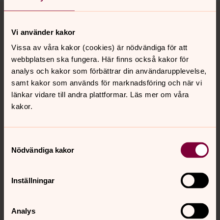
Tillbaka till toppen
Tillbaka till innehållet
Vi använder kakor
Vissa av våra kakor (cookies) är nödvändiga för att
Kontakt
webbplatsen ska fungera. Här finns också kakor för
analys och kakor som förbättrar din användarupplevelse,
samt kakor som används för marknadsföring och när vi
Kalender
länkar vidare till andra plattformar. Läs mer om våra
kakor.
Hitta snabbt
Samtyckesval
Nödvändiga kakor
Sociala kanaler
Inställningar
Analys