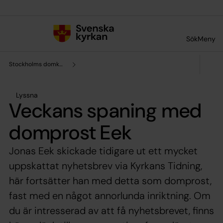
Till innehållet
Till undermeny
Sök
Meny
Stockholms domkyrkoförsamling
Lyssna
Veckans spaning med
domprost Eek
Jonas Eek skickade tidigare ut ett mycket
uppskattat nyhetsbrev via Kyrkans Tidning,
här fortsätter han med detta som domprost,
fast med en något annorlunda inriktning. Om
du är intresserad av att få nyhetsbrevet, finns