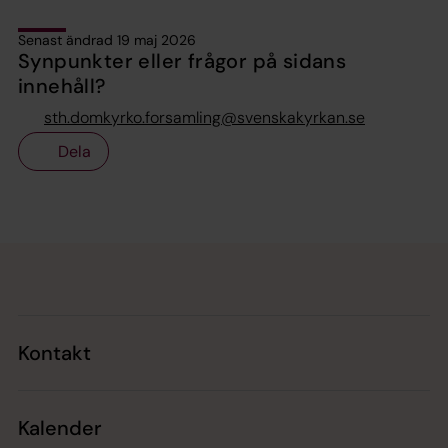
Senast ändrad 19 maj 2026
Synpunkter eller frågor på sidans
innehåll?
sth.domkyrko.forsamling@svenskakyrkan.se
Dela
Tillbaka till toppen
Tillbaka till innehållet
Kontakt
Kalender