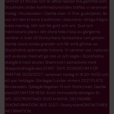
namnet S:t Nicolai och är alltså nästan lika gammal som
Stockholm.Under konfirmationstiden träffas vi varannan
tisdag i Nicolaisalen i Gamla stan. Vi firar gudstjänst, lär
oss om den kristna traditionen, diskuterar viktiga frågor,
livets mening, rätt och fel, gott och ont, Gud och
människans plats i det stora hela.Vissa av gångerna
vandrar vi över till Storkyrkans fantastiska rum genom
Gamla stans smala gränder och får små glimtar av
Stock­holms spännande historia. Vi vandrar ute i naturen
och avslutar med att ge oss ut och segla i Stockholms
skärgård med skutan Shamrock.I samarbete med
Skeppsholmsgården.START: 24/11 2026DATUM FÖR
TRÄFFAR 2026/2027: varannan tisdag kl 16.30-19.00 och
ett par heldagar (lördagar) under vintern 2027.PLATS:
Nicolaisalen, Själagårdsgatan 13 och Storkyrkan, Gamla
stanDATUM FÖR RESA: Kristi Himmelsfärdshelgen 6–
9/5–2027KOSTNAD: 1500 krANTAL DELTAGARE:
25KONFIRMATION: 16/5 2027 i StorkyrkanKONTAKT/MER
INFORMATION: