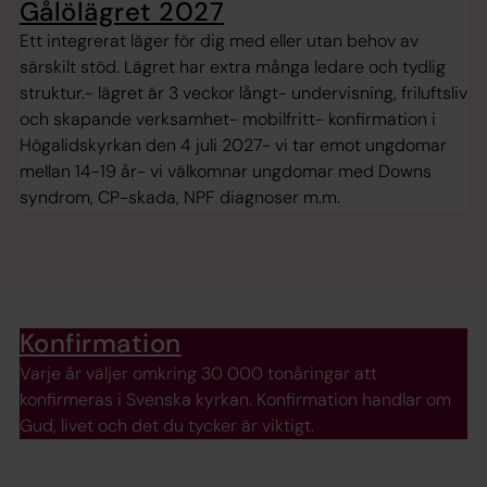
Gålölägret 2027
Ett integrerat läger för dig med eller utan behov av
särskilt stöd. Lägret har extra många ledare och tydlig
struktur.- lägret är 3 veckor långt- undervisning, friluftsliv
och skapande verksamhet- mobilfritt- konfirmation i
Högalidskyrkan den 4 juli 2027- vi tar emot ungdomar
mellan 14-19 år- vi välkomnar ungdomar med Downs
syndrom, CP-skada, NPF diagnoser m.m.
Konfirmation
Varje år väljer omkring 30 000 tonåringar att
konfirmeras i Svenska kyrkan. Konfirmation handlar om
Gud, livet och det du tycker är viktigt.