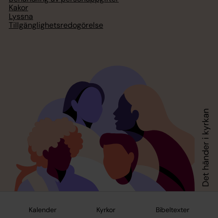
Kakor
Lyssna
Tillgänglighetsredogörelse
Kalender
Kyrkor
Bibeltexter