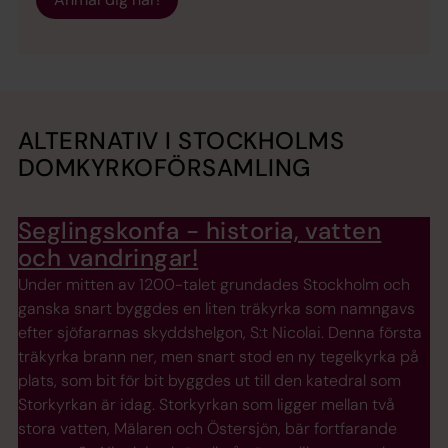
ALTERNATIV I STOCKHOLMS
DOMKYRKOFÖRSAMLING
Seglingskonfa - historia, vatten
och vandringar!
Under mitten av 1200-talet grundades Stockholm och
ganska snart byggdes en liten träkyrka som namngavs
efter sjöfararnas skyddshelgon, S:t Nicolai. Denna första
träkyrka brann ner, men snart stod en ny tegelkyrka på
plats, som bit för bit byggdes ut till den katedral som
Storkyrkan är idag. Storkyrkan som ligger mellan två
stora vatten, Mälaren och Östersjön, bär fortfarande