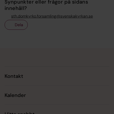
Synpunkter eller frågor på sidans
innehåll?
sth.domkyrko.forsamling@svenskakyrkan.se
Dela
Tillbaka till toppen
Tillbaka till innehållet
Kontakt
Kalender