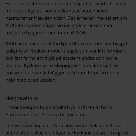
Hur den första kyrkan på plats såg ut är svårt att säga
men det sägs att norra delarna av vapenhuset
härstammar från den tiden. Det är heller inte säkert om
1200-talskyrkan någonsin invigdes eller om man
fortsatte byggnationen fram till 1306.
1306 hade man dock färdigställt kyrkan. Den var byggd
enligt tysk-/baltisk modell i tegel, som var lätt formbart
och lätt fanns att tillgå på stadens södra och norra
malmar. Kyrkan var treskeppig och sträckte sig från
nuvarande inre västväggen och fram till pelarraden i
höjd med predikstolen.
Helgonaltare
Under Sveriges högmedeltid på 1400-talet hade
Storkyrkan över 30 olika helgonaltare.
Det var så många att flera helgon fick dela rum, flera
altare stod också vid någon av kyrkans pelare. Troligtvis