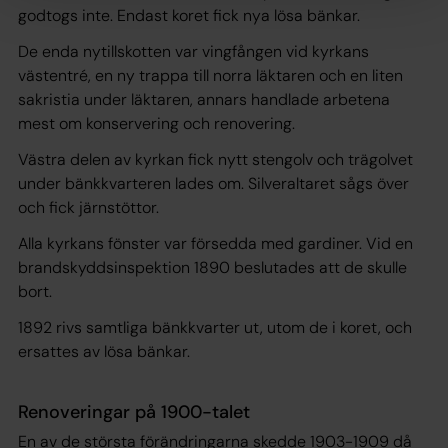
godtogs inte. Endast koret fick nya lösa bänkar.
De enda nytillskotten var vingfången vid kyrkans
västentré, en ny trappa till norra läktaren och en liten
sakristia under läktaren, annars handlade arbetena
mest om konservering och renovering.
Västra delen av kyrkan fick nytt stengolv och trägolvet
under bänkkvarteren lades om. Silveraltaret sågs över
och fick järnstöttor.
Alla kyrkans fönster var försedda med gardiner. Vid en
brandskyddsinspektion 1890 beslutades att de skulle
bort.
1892 rivs samtliga bänkkvarter ut, utom de i koret, och
ersattes av lösa bänkar.
Renoveringar på 1900-talet
En av de största förändringarna skedde 1903-1909 då