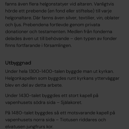
fanns även flera helgonstatyer vid altaren. Vanligtvis
hörde ett prebende (en fond eller stiftelse) till varje
helgonaltare. Där fanns även silver, textilier, vin, oblater
och ljus. Prebendena fortlevde genom privata
donationer och testamenten. Medlen från fonderna
delades även ut till behövande – den typen av fonder
finns fortfarande i församlingen.
Utbyggnad
Under hela 1300-1400-talen byggde man ut kyrkan.
Helgonkapellen som byggdes runt kyrkans ytterväggar
blev en del av detta arbete.
Under 1430-talet byggdes ett stort kapell på
vapenhusets södra sida – Själakoret.
På 1480-talet byggdes så ett motsvarande kapell på
vapenhusets norra sida – Tiotusen riddares och
elvatusen jungfrurs kor.