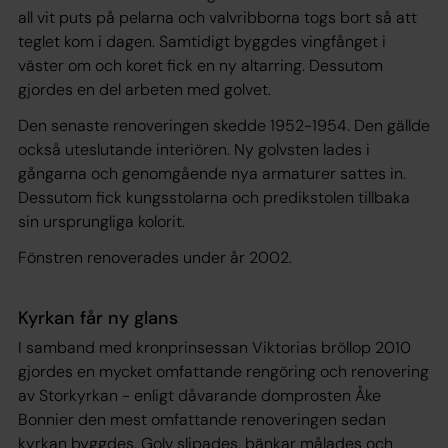
all vit puts på pelarna och valvribborna togs bort så att
teglet kom i dagen. Samtidigt byggdes vingfånget i
väster om och koret fick en ny altarring. Dessutom
gjordes en del arbeten med golvet.
Den senaste renoveringen skedde 1952-1954. Den gällde
också uteslutande interiören. Ny golvsten lades i
gångarna och genomgående nya armaturer sattes in.
Dessutom fick kungsstolarna och predikstolen tillbaka
sin ursprungliga kolorit.
Fönstren renoverades under år 2002.
Kyrkan får ny glans
I samband med kronprinsessan Viktorias bröllop 2010
gjordes en mycket omfattande rengöring och renovering
av Storkyrkan - enligt dåvarande domprosten Åke
Bonnier den mest omfattande renoveringen sedan
kyrkan byggdes. Golv slipades, bänkar målades och