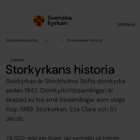
Till innehållet
Till undermeny
Sök
Meny
Stockholms domkyrkoförsamling
...
Storkyrkans historia
Lyssna
Storkyrkans historia
Storkyrkan är Stockholms Stifts domkyrka
sedan 1942. Domkyrkoförsamlingen är
skapad av tre små församlingar som slogs
ihop 1989: Storkyrkan, S:ta Clara och S:t
Jacob.
På 1250-talet gav Birger Jarl samhället på holmen