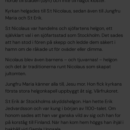
hörde till staden (byn) och inte till något kloster.
Kyrkan helgades till S:t Nicolaus, sedan även till Jungfru
Maria och S:t Erik.
S:t Nicolaus var handelns och sjöfartens helgon, ett
självklart val i en sjöfartsstad som Stockholm. Det sades
att han stod i fören på skepp och ledde dem säkert i
hamn om de råkade ut för oväder eller dimma.
Nicolaus blev även barnens – och tjuvarnas! – helgon
och det är traditionerna runt Nicolaus som skapat
jultomten.
Jungfru Maria känner alla till, Jesu mor. Hon fick kyrkans
första stora helgonkapell uppbyggt åt sig, Vårfrukoret.
S:t Erik är Stockholms skyddshelgon. Han hette Erik
Jedvardsson och var kung i början av 1100-talet. Om
honom sades att han var ganska vild av sig och han for
på korståg till Finland. När han kom hem höggs han ihjäl i
bakhåll vid Gamla Uppsala.