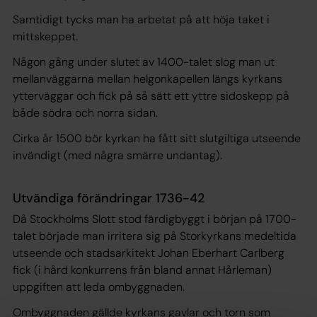
Samtidigt tycks man ha arbetat på att höja taket i
mittskeppet.
Någon gång under slutet av 1400-talet slog man ut
mellanväggarna mellan helgonkapellen längs kyrkans
ytterväggar och fick på så sätt ett yttre sidoskepp på
både södra och norra sidan.
Cirka år 1500 bör kyrkan ha fått sitt slutgiltiga utseende
invändigt (med några smärre undantag).
Utvändiga förändringar 1736-42
Då Stockholms Slott stod färdigbyggt i början på 1700-
talet började man irritera sig på Storkyrkans medeltida
utseende och stadsarkitekt Johan Eberhart Carlberg
fick (i hård konkurrens från bland annat Hårleman)
uppgiften att leda ombyggnaden.
Ombyggnaden gällde kyrkans gavlar och torn som