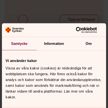
Bild 
Öppna bildspel
Samtycke
Information
Om
Signeringsceremonin
0:00
23:05
Vi använder kakor
Vissa av våra kakor (cookies) är nödvändiga för att
Spela
webbplatsen ska fungera. Här finns också kakor för
analys och kakor som förbättrar din användarupplevelse,
samt kakor som används för marknadsföring och när vi
M3 Bygg generalentreprenör för
länkar vidare till andra plattformar. Läs mer om våra
restaureringen
kakor.
M3 Bygg har erhållit uppdraget av