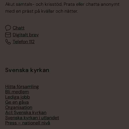
Akut samtals- och krisstöd. Prata eller chatta anonymt
med en präst på kvällar och nätter.
Chatt
Digitalt brev
Telefon 112
Svenska kyrkan
Hitta församling
Bli medlem
Lediga jobb
Ge en gåva
Organisation
Act Svenska kyrkan
Svenska kyrkan i utlandet
Press – nationell nivå