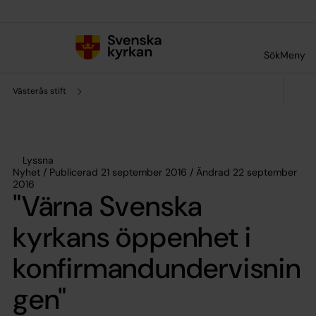
Till innehållet
Till undermeny
Sök
Meny
Västerås stift
Lyssna
Nyhet / Publicerad 21 september 2016 / Ändrad 22 september
2016
"Värna Svenska
kyrkans öppenhet i
konfirmandundervisnin
gen"