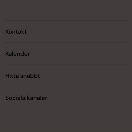
Tillbaka till toppen
Tillbaka till innehållet
Kontakt
Kalender
Hitta snabbt
Sociala kanaler