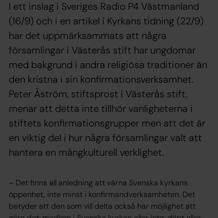
I ett inslag i Sveriges Radio P4 Västmanland
(16/9) och i en artikel i Kyrkans tidning (22/9)
har det uppmärksammats att några
församlingar i Västerås stift har ungdomar
med bakgrund i andra religiösa traditioner än
den kristna i sin konfirmationsverksamhet.
Peter Åström, stiftsprost i Västerås stift,
menar att detta inte tillhör vanligheterna i
stiftets konfirmationsgrupper men att det är
en viktig del i hur några församlingar valt att
hantera en mångkulturell verklighet.
– Det finns all anledning att värna Svenska kyrkans
öppenhet, inte minst i konfirmandverksamheten. Det
betyder att den som vill delta också har möjlighet att
göra det; medlem i Svenska kyrkan eller inte; döpt eller