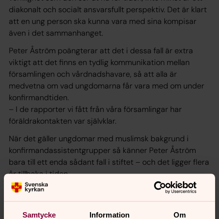
diakonalt och socialt ansvarsfullt perspektiv. Det är klart
att en ung person ska kunna vara med sina kompisar
även i det sammanhanget.
Peter Åström poängterar att det i dessa fall är extra
viktigt att det finns en tydlig kommunikation mellan
församlingen och vårdnadshavare, så att alla är
medvetna om vad ungdomarna får vara med om under
konfirmandtiden.
– I de rapporter vi fått från våra församlingar har
föräldrakontakten var självklar.
När det gäller ungdomar med muslimsk bakgrund i
konfirmandassistentgrupper så känner Peter Åström
bara till ett enda sådant fall i stiftet – och det ligger flera
år tillbaka i tiden.
– Det var speciella omständigheter och personen i fråga
hade både kristen och muslimsk anknytning.
Samtycke
Information
Om