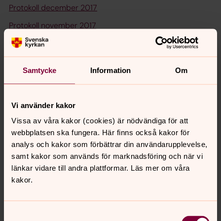
Protokoll december 2017
Protokoll november 2017
Protokoll juni 2017
Protokoll november 2016
Samtycke
Information
Om
Protokoll juni 2016
Protokoll november 2015
Vi använder kakor
Protokoll juni 2015
Vissa av våra kakor (cookies) är nödvändiga för att
Protokoll november 2014
webbplatsen ska fungera. Här finns också kakor för
analys och kakor som förbättrar din användarupplevelse,
Protokoll juni 2014
samt kakor som används för marknadsföring och när vi
Protokoll december 2013
länkar vidare till andra plattformar. Läs mer om våra
kakor.
Protokoll november 2013
Protokoll juni 2013
Samtyckesval