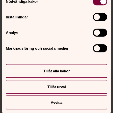
Nödvändiga kakor
Inställningar
Senast ändrad 24 juni 2026
Synpunkter eller frågor på sidans
Analys
innehåll?
vasteras.stift@svenskakyrkan.se
Marknadsföring och sociala medier
Dela
Tillåt alla kakor
Tillbaka till toppen
Tillbaka till innehållet
Tillåt urval
Kontakt
Avvisa