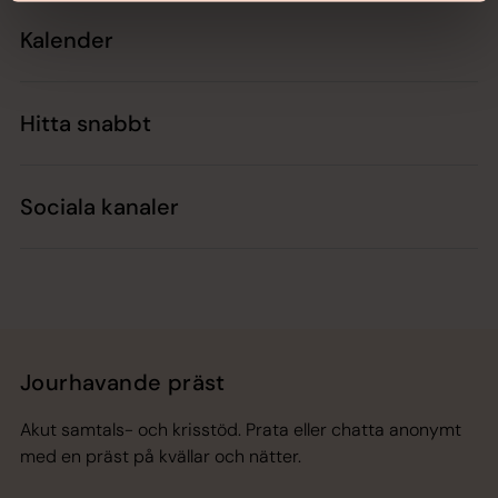
Kalender
Hitta snabbt
Sociala kanaler
Jourhavande präst
Akut samtals- och krisstöd. Prata eller chatta anonymt
med en präst på kvällar och nätter.