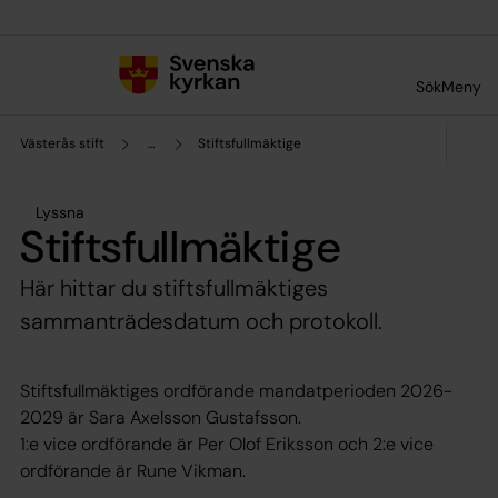
Till innehållet
Till undermeny
Sök
Meny
Västerås stift
...
Stiftsfullmäktige
Lyssna
Stiftsfullmäktige
Här hittar du stiftsfullmäktiges
sammanträdesdatum och protokoll.
Stiftsfullmäktiges ordförande mandatperioden 2026-
2029 är Sara Axelsson Gustafsson.
1:e vice ordförande är Per Olof Eriksson och 2:e vice
ordförande är Rune Vikman.