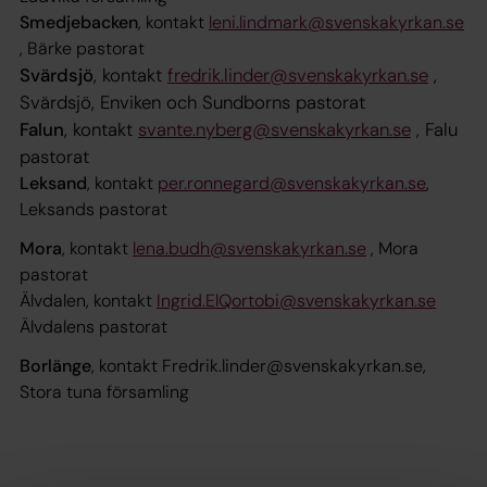
Smedjebacken
, kontakt
leni.lindmark@svenskakyrkan.se
, Bärke pastorat
Svärdsjö
, k
ontakt
fredrik.linder@svenskakyrkan.se
,
Svärdsjö, Enviken och Sundborns pastorat
Falun
, kontakt
svante.nyberg@svenskakyrkan.se
, Falu
pastorat
Leksand
, kontakt
per.ronnegard@svenskakyrkan.se
​,
Leksands pastorat
Mora
, kontakt
lena.budh@svenskakyrkan.se
, Mora
pastorat
Älvdalen, kontakt
Ingrid.ElQortobi@svenskakyrkan.se
Älvdalens pastorat
Borlänge
, kontakt Fredrik.linder@svenskakyrkan.se,
Stora tuna församling