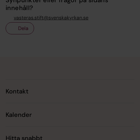
innehåll?
vasteras.stift@svenskakyrkan.se
Dela
Tillbaka till toppen
Tillbaka till innehållet
Kontakt
Kalender
Hitta snabbt