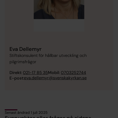
Eva Dellemyr
Stiftskonsulent för hållbar utveckling och
pilgrimsfrågor
Direkt:
021-17 85 35
Mobil:
0703252744
eva.dellemyr@svenskakyrkan.se
E-post:
Senast ändrad 1 juli 2025
Synpunkter eller frågor på sidans