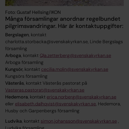
Foto: Gustaf Hellsing/IKON
Många församlingar anordnar regelbundet
pilgrimsvandringar. Här är kontaktuppgifter:
Bergslagen
, kontakt
charlotta.storbacka@svenskakyrkan.se, Linde Bergslags
församling
Arboga
, kontakt
Qla.zetterberg@svenskakyrkan.se
Arboga församling
Kungsör,
kontakt
cecilia.molin@svenskakyrkan.se
Kungsörs församling
Västerås
, kontakt Västerås pastorat på
Vasteras.pastorat@svenskakyrkan.se
Hedemora
, kontakt
erica.norberg@svenskakyrkan.se
eller
elisabeth.dalhqvist@svenskakyrkan.se
, Hedemora,
Husby och Garpenbergs församling
Ludvika
, kontakt
simon.johansson@svenskakyrkan.se
,
Ludvika församling