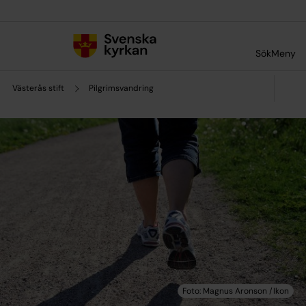
Till innehållet
Till undermeny
Sök
Meny
Västerås stift
Pilgrimsvandring