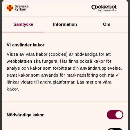
Pilgrimsstaven - till stöd på din
Samtycke
Information
Om
livsvandring
Ladda ner skriften Pilgrimsstaven som PDF
här
.
Vi använder kakor
PILGRIMSLEDER
Vissa av våra kakor (cookies) är nödvändiga för att
webbplatsen ska fungera. Här finns också kakor för
Definitionen på pilgrimsled är att det är en vandringsled
analys och kakor som förbättrar din användarupplevelse,
med heligt mål och innehåller natur-kultur-andlighet.
samt kakor som används för marknadsföring och när vi
länkar vidare till andra plattformar. Läs mer om våra
Romboleden, historisk st Olavsled från Köping till
kakor.
Trondheim, ca 850 km
Den medeltida Romboleden till Nidaros går norrut,
genom Västmanland och Dalarna, och pilgrimer har
Samtyckesval
satt sina spår i landskapet. Sankt David av Munktorp
Nödvändiga kakor
gravlades först i Munktorps kyrka. 1517 fördes hans
reliker till domkyrkan i Västerås, om man får tro Olaus