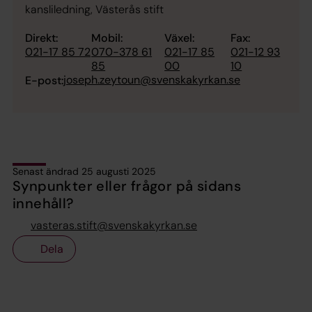
kansliledning, Västerås stift
Direkt:
Mobil:
Växel:
Fax:
021-17 85 72
070-378 61
021-17 85
021-12 93
85
00
10
joseph.zeytoun@svenskakyrkan.se
E-post:
Senast ändrad 25 augusti 2025
Synpunkter eller frågor på sidans
innehåll?
vasteras.stift@svenskakyrkan.se
Dela