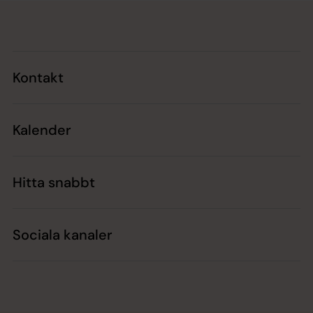
Tillbaka till toppen
Tillbaka till innehållet
Kontakt
Kalender
Hitta snabbt
Sociala kanaler