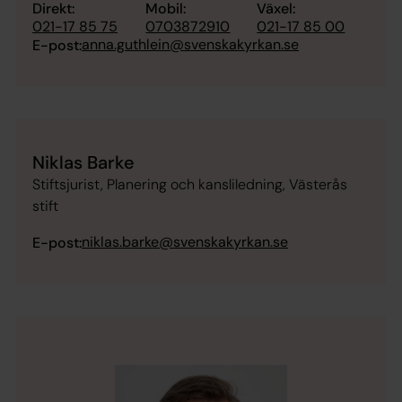
Direkt:
Mobil:
Växel:
021-17 85 75
0703872910
021-17 85 00
anna.guthlein@svenskakyrkan.se
E-post:
Niklas Barke
Stiftsjurist, Planering och kansliledning, Västerås
stift
niklas.barke@svenskakyrkan.se
E-post: