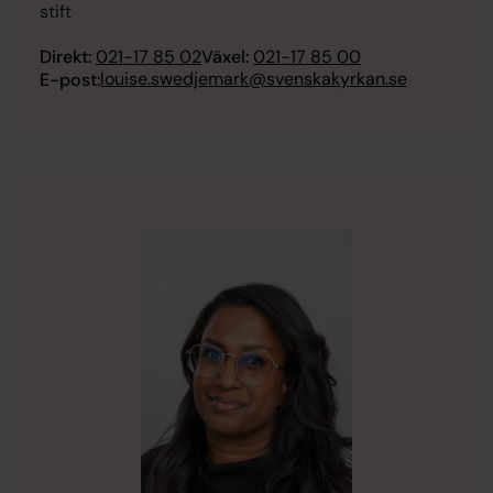
stift
Direkt:
021-17 85 02
Växel:
021-17 85 00
louise.swedjemark@svenskakyrkan.se
E-post: