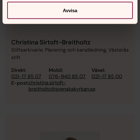
Avvisa
Christina Sirtoft-Breitholtz
Stiftsarkivarie, Planering och kansliledning, Västerås
stift
Direkt:
Mobil:
Växel:
021-17 85 07
076-940 85 07
021-17 85 00
christina.sirtoft-
E-post:
breitholtz@svenskakyrkan.se