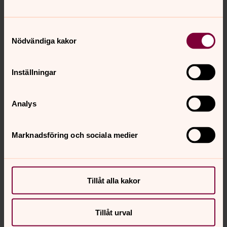
Tobias Ringström
Fastighetsförvaltare, Planering och kansliledning,
Västerås stift
Samtyckesval
Nödvändiga kakor
Direkt:
SMS:
Växel:
021-17 85 11
076-940 85 11
021-17 85 00
tobias.ringstrom@svenskakyrkan.se
E-post:
Inställningar
Analys
Marknadsföring och sociala medier
Tillåt alla kakor
Tillåt urval