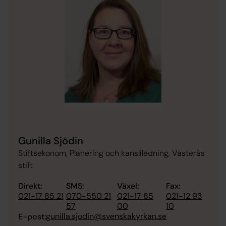
Gunilla Sjödin
Stiftsekonom, Planering och kansliledning, Västerås
stift
Direkt:
SMS:
Växel:
Fax:
021-17 85 21
070-550 21
021-17 85
021-12 93
57
00
10
gunilla.sjodin@svenskakyrkan.se
E-post: