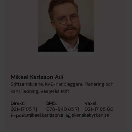
Mikael Karlsson Aili
Stiftsantikvarie, KAE-handläggare, Planering och
kansliledning, Västerås stift
Direkt:
SMS:
Växel:
021-17 85 71
076-940 85 71
021-17 85 00
mikael.karlsson.aili@svenskakyrkan.se
E-post: