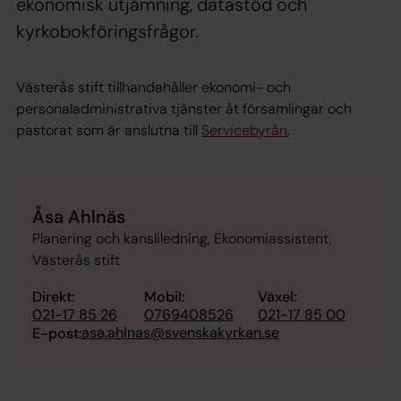
ekonomisk utjämning, datastöd och
kyrkobokföringsfrågor.
Västerås stift tillhandahåller ekonomi- och
personaladministrativa tjänster åt församlingar och
pastorat som är anslutna till
Servicebyrån
.
Åsa Ahlnäs
Planering och kansliledning, Ekonomiassistent,
Västerås stift
Direkt:
Mobil:
Växel:
021-17 85 26
0769408526
021-17 85 00
asa.ahlnas@svenskakyrkan.se
E-post: