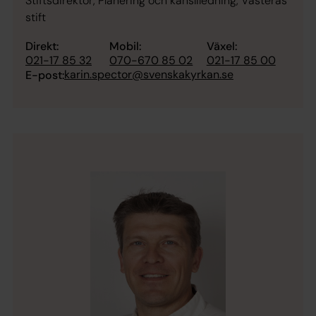
Stiftsdirektor, Planering och kansliledning, Västerås
stift
Direkt:
Mobil:
Växel:
021-17 85 32
070-670 85 02
021-17 85 00
karin.spector@svenskakyrkan.se
E-post: