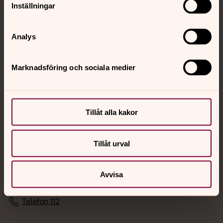
Inställningar
Sociala kanaler
Analys
Marknadsföring och sociala medier
Tillåt alla kakor
Jourhavande präst
Akut samtals- och krisstöd. Prata eller chatta anonymt
Tillåt urval
med en präst på kvällar och nätter.
Avvisa
Chatt
Digitalt brev
Telefon 112