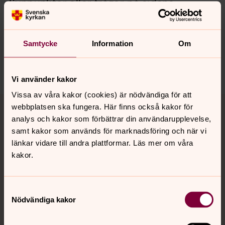
Synpunkter eller frågor på sidans
innehåll?
vasteras.stift@svenskakyrkan.se
Samtycke
Information
Om
Dela
Vi använder kakor
Vissa av våra kakor (cookies) är nödvändiga för att
Tillbaka till toppen
Tillbaka till innehållet
webbplatsen ska fungera. Här finns också kakor för
analys och kakor som förbättrar din användarupplevelse,
samt kakor som används för marknadsföring och när vi
länkar vidare till andra plattformar. Läs mer om våra
Kontakt
kakor.
Kalender
Samtyckesval
Nödvändiga kakor
Hitta snabbt