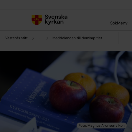
Till innehållet
Till undermeny
Sök
Meny
Västerås stift
...
Meddelanden till domkapitlet