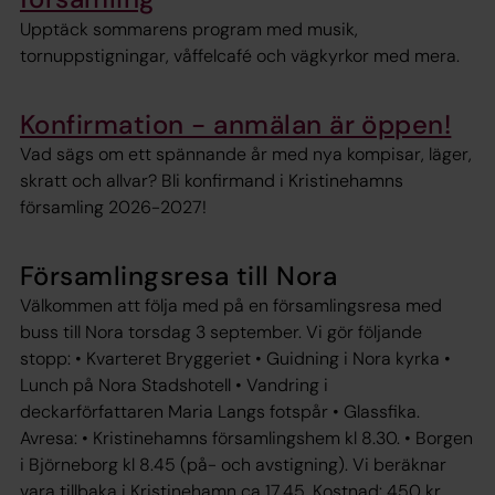
Upptäck sommarens program med musik,
tornuppstigningar, våffelcafé och vägkyrkor med mera.
Konfirmation - anmälan är öppen!
Vad sägs om ett spännande år med nya kompisar, läger,
skratt och allvar? Bli konfirmand i Kristinehamns
församling 2026-2027!
Församlingsresa till Nora
Välkommen att följa med på en församlingsresa med
buss till Nora torsdag 3 september. Vi gör följande
stopp: • Kvarteret Bryggeriet • Guidning i Nora kyrka •
Lunch på Nora Stadshotell • Vandring i
deckarförfattaren Maria Langs fotspår • Glassfika.
Avresa: • Kristinehamns församlingshem kl 8.30. • Borgen
i Björneborg kl 8.45 (på- och avstigning). Vi beräknar
vara tillbaka i Kristinehamn ca 17.45. Kostnad: 450 kr,