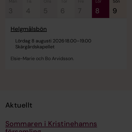
mån
tis
ons
tor
fre
lör
sön
3
4
5
6
7
8
9
Helgmålsbön
lördag 8 augusti 2026
·
18.00
–
19.00
Skärgårdskapellet
Elsie-Marie och Bo Arvidsson.
Aktuellt
Sommaren i Kristinehamns
församling