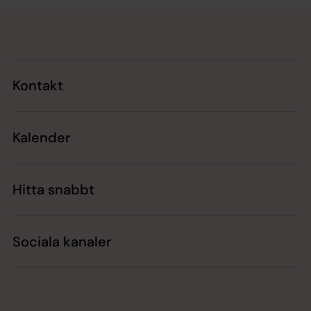
Tillbaka till toppen
Tillbaka till innehållet
Kontakt
Kalender
Hitta snabbt
Sociala kanaler