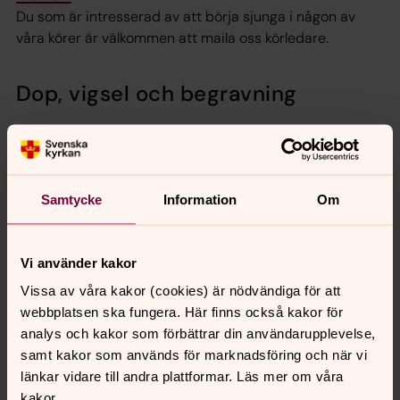
Du som är intresserad av att börja sjunga i någon av
våra körer är välkommen att maila oss körledare.
Dop, vigsel och begravning
Dop
Dopet är ett löfte om att Gud är med under livets alla
dagar, oavsett vad som händer.
Samtycke
Information
Om
Vigsel och bröllop
Vi använder kakor
För många känns kyrkan som en självklar plats för vigsel.
Vissa av våra kakor (cookies) är nödvändiga för att
Där får man inför Gud och sina närmaste säga ja till
webbplatsen ska fungera. Här finns också kakor för
varandra.
analys och kakor som förbättrar din användarupplevelse,
samt kakor som används för marknadsföring och när vi
Begravning
länkar vidare till andra plattformar. Läs mer om våra
När en familjemedlem, släkting eller vän dör är det viktigt
kakor.