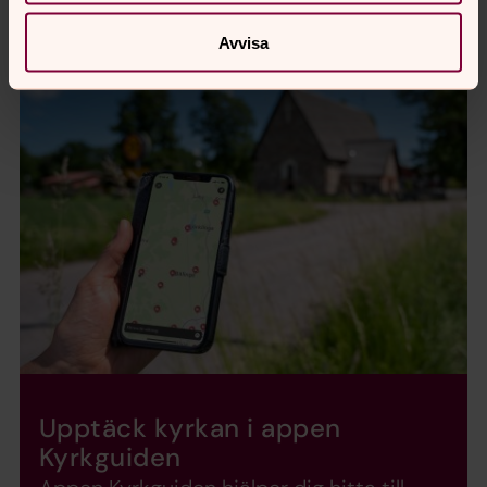
Förtroendevalda
2026-2029
Avvisa
Upptäck kyrkan i appen
Kyrkguiden