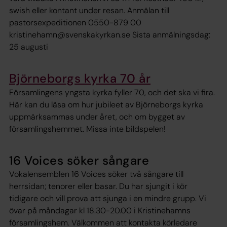
swish eller kontant under resan. Anmälan till
pastorsexpeditionen 0550-879 00
kristinehamn@svenskakyrkan.se Sista anmälningsdag:
25 augusti
Björneborgs kyrka 70 år
Församlingens yngsta kyrka fyller 70, och det ska vi fira.
Här kan du läsa om hur jubileet av Björneborgs kyrka
uppmärksammas under året, och om bygget av
församlingshemmet. Missa inte bildspelen!
16 Voices söker sångare
Vokalensemblen 16 Voices söker två sångare till
herrsidan; tenorer eller basar. Du har sjungit i kör
tidigare och vill prova att sjunga i en mindre grupp. Vi
övar på måndagar kl 18.30-20.00 i Kristinehamns
församlingshem. Välkommen att kontakta körledare