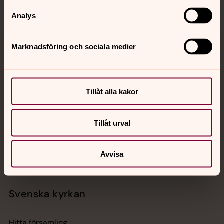
Analys
Marknadsföring och sociala medier
Jourhavande präst
Akut samtals- och krisstöd. Prata eller chatta anonymt
med en präst på kvällar och nätter.
Tillåt alla kakor
Chatt
Tillåt urval
Digitalt brev
Telefon 112
Avvisa
Svenska kyrkan
Hitta församling