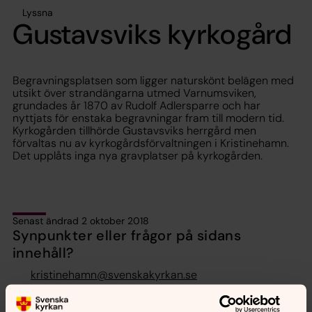
Lyssna
Gustavsviks kyrkogård
Begravningsplatsen som ligger naturskönt belägen med
utsikt över strandängarna utmed Varnumsviken,
grundades år 1870 av Rudolf Adlersparre och har
nyttjats för enstaka begravningar fram till modern tid.
Kyrkogården tillhörde Gustavsviks herrgård men
förvaltas nu av kyrkogårdsförvaltningen i Kristinehamn.
Det upplåts inga nya gravplatser på kyrkogården.
Senast ändrad 2 oktober 2018
Synpunkter eller frågor på sidans
innehåll?
kristinehamn@svenskakyrkan.se
Dela