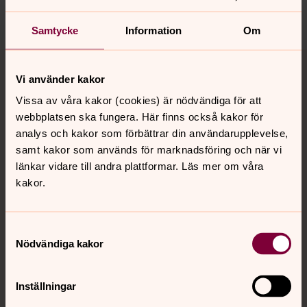
Samtycke
Information
Om
Tillbaka till toppen
Tillbaka till innehållet
Vi använder kakor
Vissa av våra kakor (cookies) är nödvändiga för att
webbplatsen ska fungera. Här finns också kakor för
Kontakt
analys och kakor som förbättrar din användarupplevelse,
samt kakor som används för marknadsföring och när vi
länkar vidare till andra plattformar. Läs mer om våra
Kalender
kakor.
Hitta snabbt
Samtyckesval
Nödvändiga kakor
Sociala kanaler
Inställningar