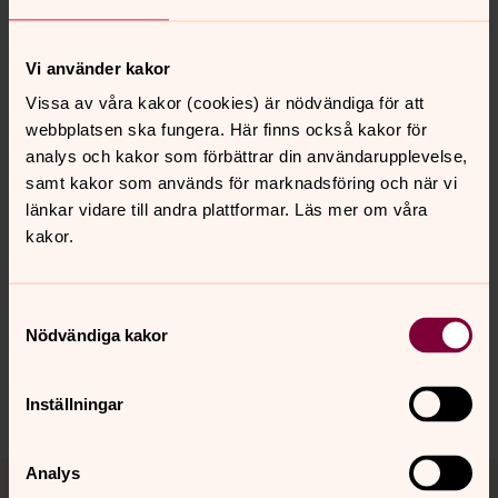
Vi använder kakor
Vissa av våra kakor (cookies) är nödvändiga för att
Askgravlund
webbplatsen ska fungera. Här finns också kakor för
analys och kakor som förbättrar din användarupplevelse,
samt kakor som används för marknadsföring och när vi
länkar vidare till andra plattformar. Läs mer om våra
Senast ändrad 9 februari 2021
kakor.
Synpunkter eller frågor på sidans
innehåll?
Samtyckesval
kristinehamn@svenskakyrkan.se
Nödvändiga kakor
Dela
Inställningar
Tillbaka till toppen
Tillbaka till innehållet
Analys