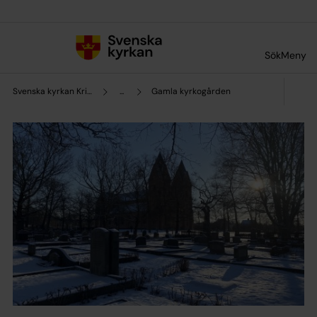
Till innehållet
Till undermeny
Sök
Meny
Svenska kyrkan Kristinehamn
...
Gamla kyrkogården