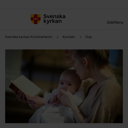
Till innehållet
Till undermeny
Sök
Meny
Svenska kyrkan Kristinehamn
Kontakt
Dop