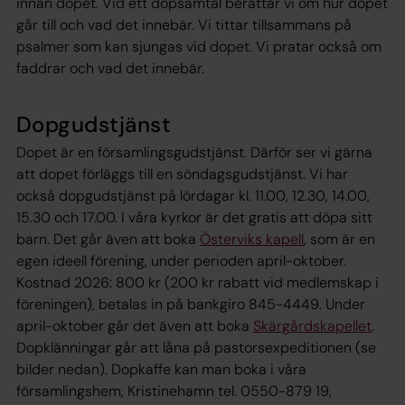
innan dopet. Vid ett dopsamtal berättar vi om hur dopet
går till och vad det innebär. Vi tittar tillsammans på
psalmer som kan sjungas vid dopet. Vi pratar också om
faddrar och vad det innebär.
Dopgudstjänst
Dopet är en församlingsgudstjänst. Därför ser vi gärna
att dopet förläggs till en söndagsgudstjänst. Vi har
också dopgudstjänst på lördagar kl. 11.00, 12.30, 14.00,
15.30 och 17.00. I våra kyrkor är det gratis att döpa sitt
barn. Det går även att boka
Österviks kapell
, som är en
egen ideell förening, under perioden april-oktober.
Kostnad 2026: 800 kr (200 kr rabatt vid medlemskap i
föreningen), betalas in på bankgiro 845-4449. Under
april-oktober går det även att boka
Skärgårdskapellet
.
Dopklänningar går att låna på pastorsexpeditionen (se
bilder nedan). Dopkaffe kan man boka i våra
församlingshem, Kristinehamn tel. 0550-879 19,