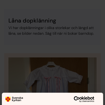
Låna dopklänning
Vi har dopklänningar i olika storlekar och längd att
låna, se bilder nedan. Säg till när ni bokar barndop.