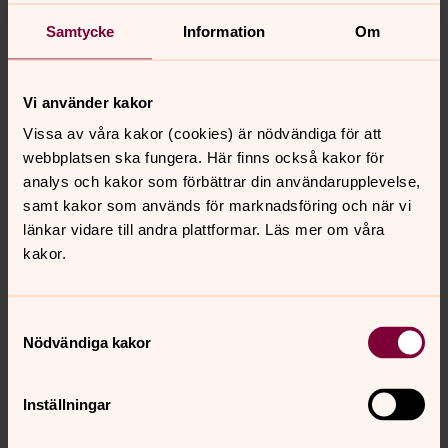
Samtycke
Information
Om
Vi använder kakor
Vissa av våra kakor (cookies) är nödvändiga för att
webbplatsen ska fungera. Här finns också kakor för
analys och kakor som förbättrar din användarupplevelse,
Bild 
samt kakor som används för marknadsföring och när vi
2. V
länkar vidare till andra plattformar. Läs mer om våra
roset
kakor.
Samtyckesval
Bild 1 av 14
Foto: Gunilla Svensson
Nödvändiga kakor
1. Vit dopklänning med spets och rosa band.
Inställningar
Öppna bildspel