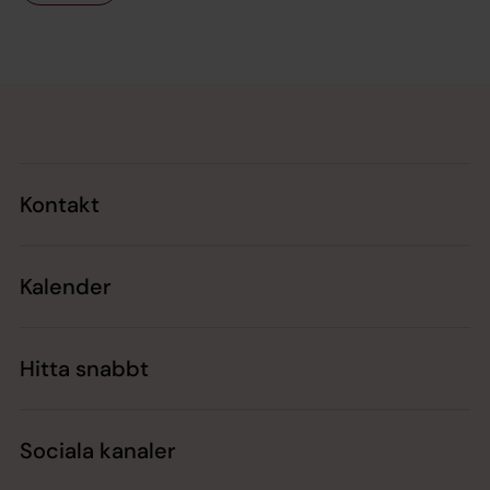
Tillbaka till toppen
Tillbaka till innehållet
Kontakt
Kalender
Hitta snabbt
Sociala kanaler