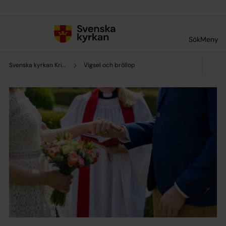
Till innehållet
Till undermeny
Sök
Meny
Svenska kyrkan Kristinehamn
Vigsel och bröllop