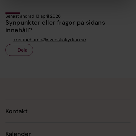
Senast ändrad 13 april 2026
Synpunkter eller frågor på sidans
innehåll?
kristinehamn@svenskakyrkan.se
Dela
Tillbaka till toppen
Tillbaka till innehållet
Kontakt
Kalender