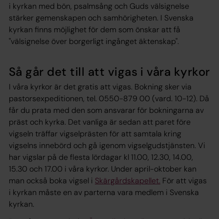
i kyrkan med bön, psalmsång och Guds välsignelse
stärker gemenskapen och samhörigheten. I Svenska
kyrkan finns möjlighet för dem som önskar att få
"välsignelse över borgerligt ingånget äktenskap".
Så går det till att vigas i våra kyrkor
I våra kyrkor är det gratis att vigas. Bokning sker via
pastorsexpeditionen, tel. 0550-879 00 (vard. 10-12). Då
får du prata med den som ansvarar för bokningarna av
präst och kyrka. Det vanliga är sedan att paret före
vigseln träffar vigselprästen för att samtala kring
vigselns innebörd och gå igenom vigselgudstjänsten. Vi
har vigslar på de flesta lördagar kl 11.00, 12.30, 14.00,
15.30 och 17.00 i våra kyrkor. Under april-oktober kan
man också boka vigsel i
Skärgårdskapellet.
För att vigas
i kyrkan måste en av parterna vara medlem i Svenska
kyrkan.