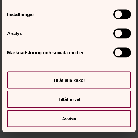
Inställningar
Analys
Marknadsföring och sociala medier
Bild 1 av 6
Kristinehamns brudkrona.
Tillåt alla kakor
Öppna bildspel
Tillåt urval
Svenska kyrkans vigselsida
Avvisa