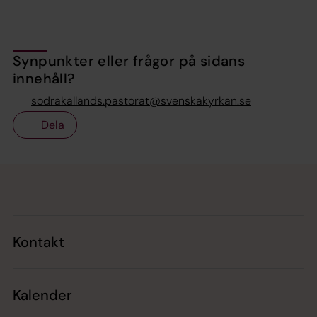
Synpunkter eller frågor på sidans
innehåll?
sodrakallands.pastorat@svenskakyrkan.se
Dela
Tillbaka till toppen
Tillbaka till innehållet
Kontakt
Kalender