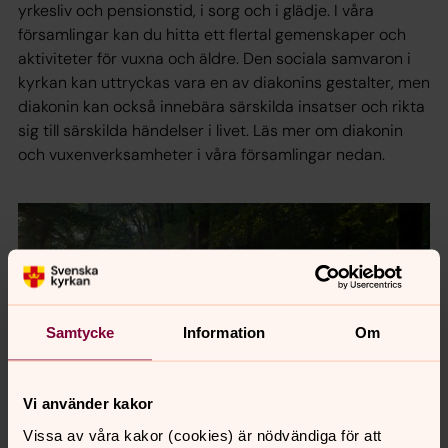
yrkesliv och pensionstid, i sorg och i glädje. I våra
församlingar kan du hitta ett flertal gemenskaper och
aktiviteter för vuxna och äldre. Den sociala samvaron i
kyrkan kan uttryckas vara en av diakonins gestalter, men
diakonin kan också innebära särskilda insatser och rikta
sig till särskilda händelser i livet. Läs mer om diakonin
och vuxenverksamheter i våra församlingar nedan.
Samtycke
Information
Om
Vi använder kakor
Vissa av våra kakor (cookies) är nödvändiga för att