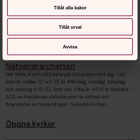
Vi finns på facebook och instagram
Tillåt alla kakor
Följ oss gärna!
Tillåt urval
Kyrkguiden
Med appen Kyrkguiden kan du hitta till Svenska kyrkan
med hjälp av mobiltelefonen.
Avvisa
Nätvandrarchatten
Här finns vi och vill lyssna på och prata med dig – du
som är mellan 12 och 25 år. Måndag, onsdag, torsdag
och söndag kl 19-22. Året om. Vilka är vi? Vi är Kyrkans
SOS, en fristående stiftelse som är stiftad och
finansieras av församlingar i Svenska kyrkan.
Öppna kyrkor