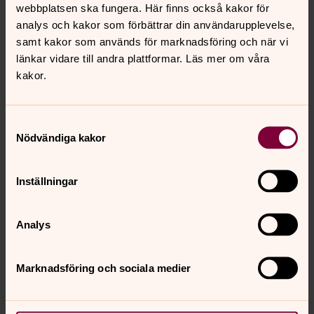
webbplatsen ska fungera. Här finns också kakor för
analys och kakor som förbättrar din användarupplevelse,
samt kakor som används för marknadsföring och när vi
Nyfiken på Gud?
länkar vidare till andra plattformar. Läs mer om våra
Läs om kristen tro
kakor.
Samtyckesval
Nödvändiga kakor
Vi ber
Inställningar
En levande landsbygdskyrka
I maj 2024 gavs denna broschyr ut i samarbete med JS
Sverige. I broschyren kan du läsa om Södra Kållands
Analys
pastorat. Den finns även i tryckta exemplar och vill du ha
ett sådant kan du höra av dig via mail till
Marknadsföring och sociala medier
sodrakallands.pastorat@svenskakyrkan.se.