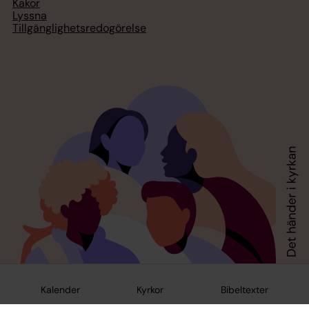
Kakor
Lyssna
Tillgänglighetsredogörelse
Kalender
Kyrkor
Bibeltexter