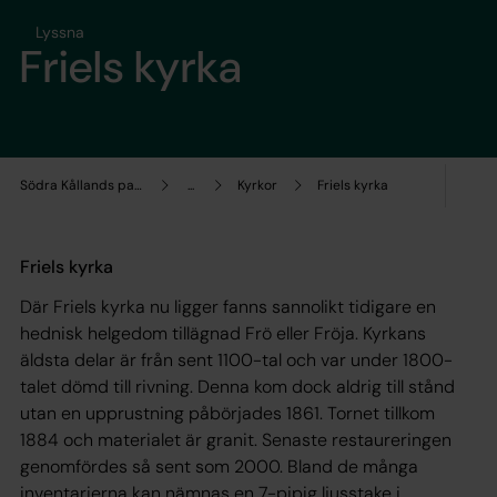
Lyssna
Friels kyrka
Södra Kållands pastorat
...
Kyrkor
Friels kyrka
Friels kyrka
Där Friels kyrka nu ligger fanns sannolikt tidigare en
hednisk helgedom tillägnad Frö eller Fröja. Kyrkans
äldsta delar är från sent 1100-tal och var under 1800-
talet dömd till rivning. Denna kom dock aldrig till stånd
utan en upprustning påbörjades 1861. Tornet tillkom
1884 och materialet är granit. Senaste restaureringen
genomfördes så sent som 2000. Bland de många
inventarierna kan nämnas en 7-pipig ljusstake i