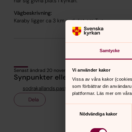
har sig givna plats i kyrkan.
Vägbeskrivning:
Karaby ligger ca 3 km sydväst om Tun.
Samtycke
Senast ändrad 20 november 2025
Vi använder kakor
Synpunkter eller frågor på sidans i
Vissa av våra kakor (cookies
som förbättrar din användaru
sodrakallands.pastorat@svenskakyrkan.se
plattformar. Läs mer om våra
Dela
Samtyckesval
Nödvändiga kakor