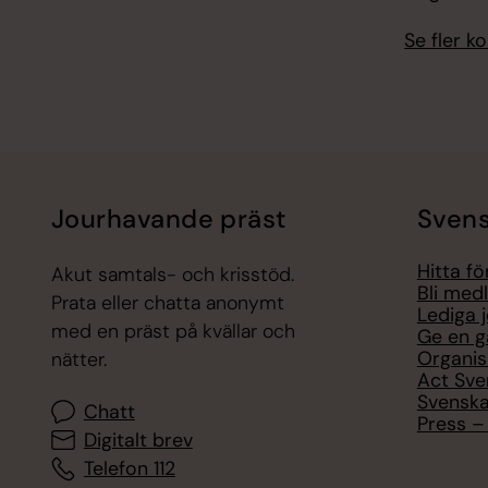
Se fler 
Jourhavande präst
Svens
Hitta f
Akut samtals- och krisstöd.
Bli med
Prata eller chatta anonymt
Lediga 
med en präst på kvällar och
Ge en g
Organis
nätter.
Act Sve
Svenska
Chatt
Press – 
Digitalt brev
Telefon 112