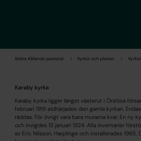
Södra Kållands pastorat
Kyrkor och platser
Kyrkor
Karaby kyrka
Karaby kyrka ligger längst västerut i Örslösa försam
februari 1919 eldhärjades den gamla kyrkan. End
räddas. För övrigt vara bara murarna kvar. En ny
och invigdes 13 januari 1924. Alla inventarier förs
av Eric Nilsson, Harplinge och installerades 1965