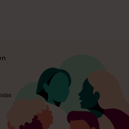
en
relse