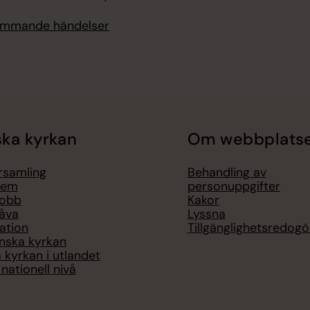
kommande händelser
ka kyrkan
Om webbplats
örsamling
Behandling av
lem
personuppgifter
jobb
Kakor
åva
Lyssna
ation
Tillgänglighetsredogö
nska kyrkan
 kyrkan i utlandet
nationell nivå