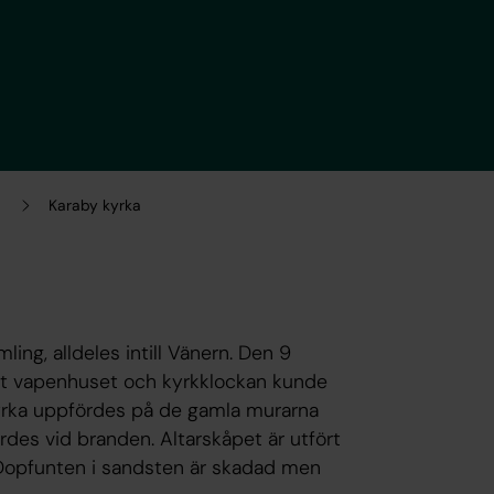
Karaby kyrka
ling, alldeles intill Vänern. Den 9
ast vapenhuset och kyrkklockan kunde
 kyrka uppfördes på de gamla murarna
tördes vid branden. Altarskåpet är utfört
. Dopfunten i sandsten är skadad men