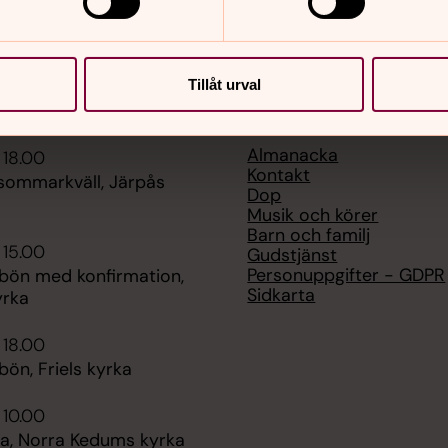
Tillåt urval
er
Hitta snabbt
Almanacka
 18.00
Kontakt
 sommarkväll, Järpås
Dop
Musik och körer
Barn och familj
 15.00
Gudstjänst
Personuppgifter - GDPR
bön med konfirmation,
Sidkarta
yrka
 18.00
ön, Friels kyrka
 10.00
, Norra Kedums kyrka