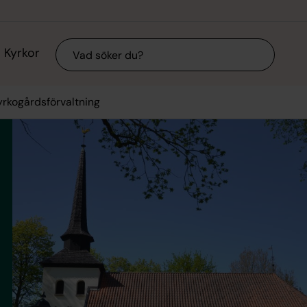
Sök
Kyrkor
yrkogårdsförvaltning