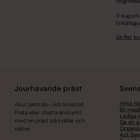
Högmässa
9 augusti
Friluftsg
Se fler 
Jourhavande präst
Svens
Hitta f
Akut samtals- och krisstöd.
Bli med
Prata eller chatta anonymt
Lediga 
med en präst på kvällar och
Ge en g
Organis
nätter.
Act Sve