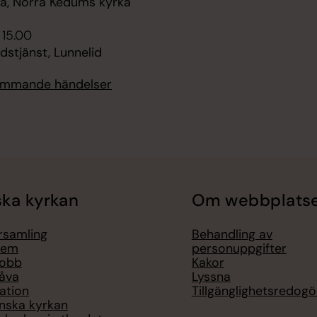
, Norra Kedums kyrka
 15.00
udstjänst, Lunnelid
kommande händelser
ka kyrkan
Om webbplats
örsamling
Behandling av
lem
personuppgifter
jobb
Kakor
åva
Lyssna
ation
Tillgänglighetsredogö
nska kyrkan