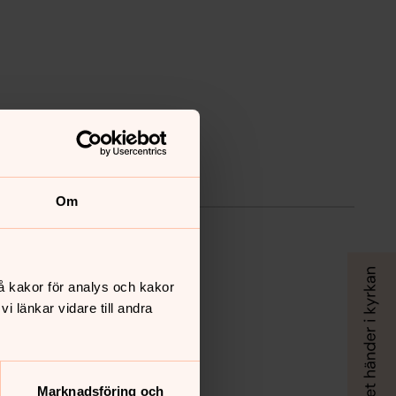
Om
å kakor för analys och kakor
 länkar vidare till andra
Marknadsföring och