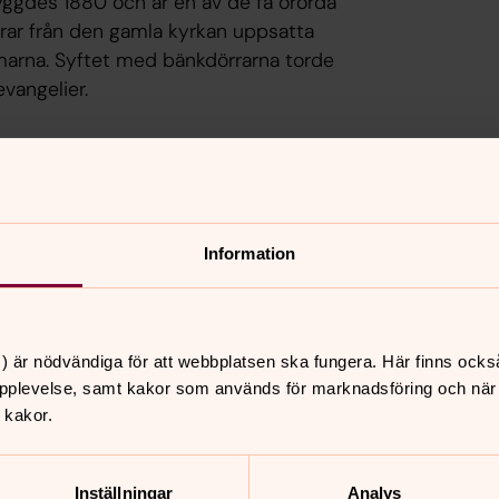
byggdes 1880 och är en av de få orörda
örrar från den gamla kyrkan uppsatta
marna. Syftet med bänkdörrarna torde
evangelier.
Färdas du på väg 44, följ skyltning mot
Information
) är nödvändiga för att webbplatsen ska fungera. Här finns ocks
pplevelse, samt kakor som används för marknadsföring och när vi
nnehåll?
 kakor.
Inställningar
Analys