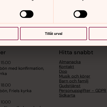
Tillåt urval
er
Hitta snabbt
Almanacka
 15.00
Kontakt
bön med konfirmation,
Dop
yrka
Musik och körer
Barn och familj
 18.00
Gudstjänst
Personuppgifter - GDPR
ön, Friels kyrka
Sidkarta
 10.00