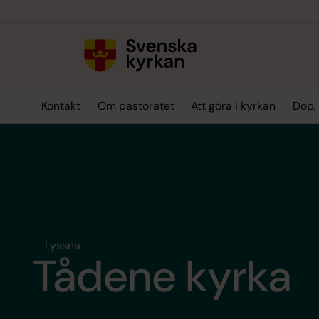
Till innehållet
Till undermeny
Kontakt
Om pastoratet
Att göra i kyrkan
Dop, 
Lyssna
Tådene kyrka