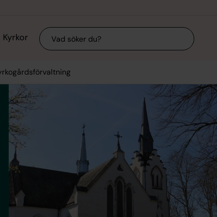
Sök
Kyrkor
yrkogårdsförvaltning