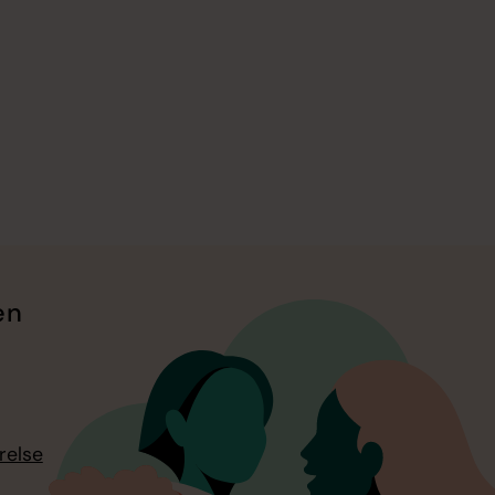
en
relse