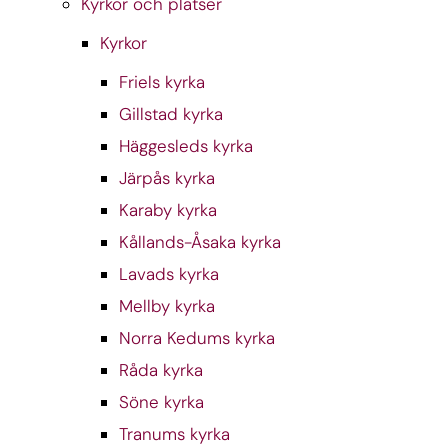
Kyrkor och platser
Kyrkor
Friels kyrka
Gillstad kyrka
Häggesleds kyrka
Järpås kyrka
Karaby kyrka
Kållands-Åsaka kyrka
Lavads kyrka
Mellby kyrka
Norra Kedums kyrka
Råda kyrka
Söne kyrka
Tranums kyrka